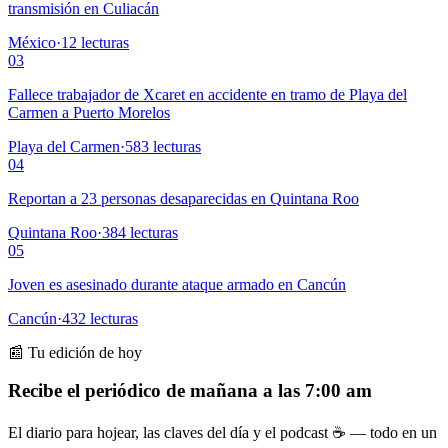
transmisión en Culiacán
México
·
12
lecturas
03
Fallece trabajador de Xcaret en accidente en tramo de Playa del
Carmen a Puerto Morelos
Playa del Carmen
·
583
lecturas
04
Reportan a 23 personas desaparecidas en Quintana Roo
Quintana Roo
·
384
lecturas
05
Joven es asesinado durante ataque armado en Cancún
Cancún
·
432
lecturas
📰 Tu edición de hoy
Recibe el periódico de mañana a las 7:00 am
El diario para hojear, las claves del día y el podcast ☕ — todo en un