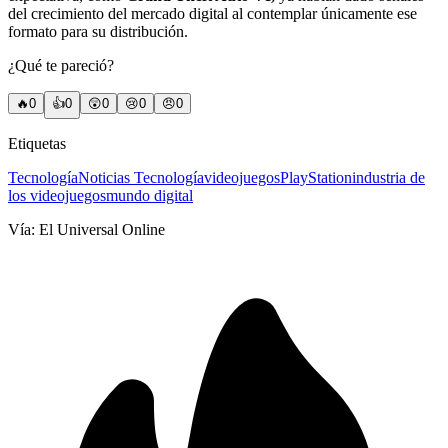
del crecimiento del mercado digital al contemplar únicamente ese
formato para su distribución.
¿Qué te pareció?
🔥
0
👍
0
😲
0
😢
0
😠
0
Etiquetas
Tecnología
Noticias Tecnología
videojuegos
PlayStation
industria de
los videojuegos
mundo digital
Vía:
El Universal Online