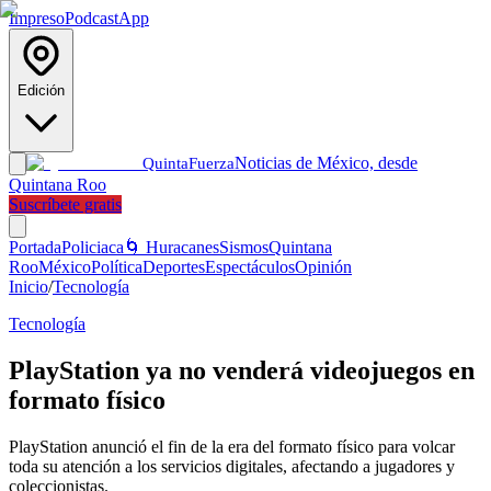
Impreso
Podcast
App
Edición
Noticias de México, desde
Quinta
Fuerza
Quintana Roo
Suscríbete gratis
Portada
Policiaca
🌀 Huracanes
Sismos
Quintana
Roo
México
Política
Deportes
Espectáculos
Opinión
Inicio
/
Tecnología
Tecnología
PlayStation ya no venderá videojuegos en
formato físico
PlayStation anunció el fin de la era del formato físico para volcar
toda su atención a los servicios digitales, afectando a jugadores y
coleccionistas.