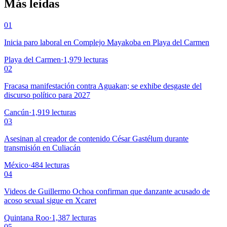
Más leídas
01
Inicia paro laboral en Complejo Mayakoba en Playa del Carmen
Playa del Carmen
·
1,979
lecturas
02
Fracasa manifestación contra Aguakan; se exhibe desgaste del
discurso político para 2027
Cancún
·
1,919
lecturas
03
Asesinan al creador de contenido César Gastélum durante
transmisión en Culiacán
México
·
484
lecturas
04
Videos de Guillermo Ochoa confirman que danzante acusado de
acoso sexual sigue en Xcaret
Quintana Roo
·
1,387
lecturas
05