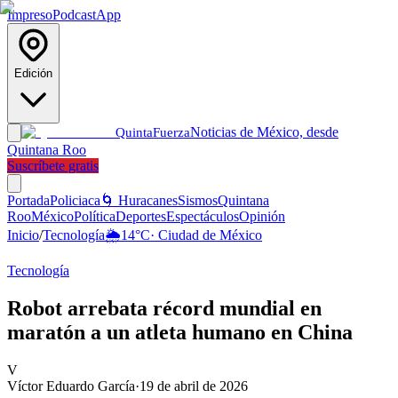
Impreso
Podcast
App
Edición
Noticias de México, desde
Quinta
Fuerza
Quintana Roo
Suscríbete gratis
Portada
Policiaca
🌀 Huracanes
Sismos
Quintana
Roo
México
Política
Deportes
Espectáculos
Opinión
Inicio
/
Tecnología
🌦️
14
°C
·
Ciudad de México
Tecnología
Robot arrebata récord mundial en
maratón a un atleta humano en China
V
Víctor Eduardo García
·
19 de abril de 2026