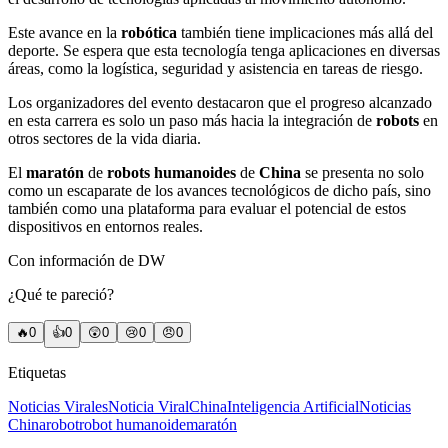
Este avance en la
robótica
también tiene implicaciones más allá del
deporte. Se espera que esta tecnología tenga aplicaciones en diversas
áreas, como la logística, seguridad y asistencia en tareas de riesgo.
Los organizadores del evento destacaron que el progreso alcanzado
en esta carrera es solo un paso más hacia la integración de
robots
en
otros sectores de la vida diaria.
El
maratón
de
robots humanoides
de
China
se presenta no solo
como un escaparate de los avances tecnológicos de dicho país, sino
también como una plataforma para evaluar el potencial de estos
dispositivos en entornos reales.
Con información de DW
¿Qué te pareció?
🔥
0
👍
0
😲
0
😢
0
😠
0
Etiquetas
Noticias Virales
Noticia Viral
China
Inteligencia Artificial
Noticias
China
robot
robot humanoide
maratón