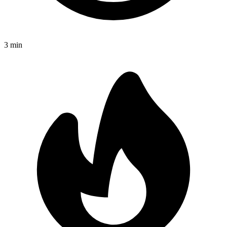
3
min