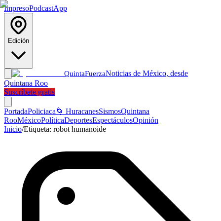
Impreso
Podcast
App
Edición
Noticias de México, desde
Quinta
Fuerza
Quintana Roo
Suscríbete gratis
Portada
Policiaca
🌀 Huracanes
Sismos
Quintana
Roo
México
Política
Deportes
Espectáculos
Opinión
Inicio
/
Etiqueta:
robot humanoide