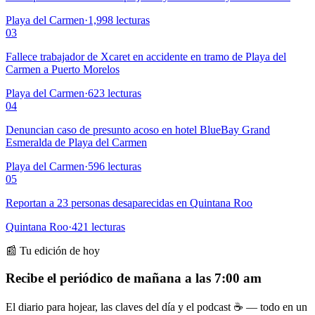
Playa del Carmen
·
1,998
lecturas
03
Fallece trabajador de Xcaret en accidente en tramo de Playa del
Carmen a Puerto Morelos
Playa del Carmen
·
623
lecturas
04
Denuncian caso de presunto acoso en hotel BlueBay Grand
Esmeralda de Playa del Carmen
Playa del Carmen
·
596
lecturas
05
Reportan a 23 personas desaparecidas en Quintana Roo
Quintana Roo
·
421
lecturas
📰 Tu edición de hoy
Recibe el periódico de mañana a las 7:00 am
El diario para hojear, las claves del día y el podcast ☕ — todo en un