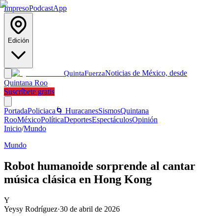
Impreso
Podcast
App
Edición
Noticias de México, desde
Quinta
Fuerza
Quintana Roo
Suscríbete gratis
Portada
Policiaca
🌀 Huracanes
Sismos
Quintana
Roo
México
Política
Deportes
Espectáculos
Opinión
Inicio
/
Mundo
Mundo
Robot humanoide sorprende al cantar
música clásica en Hong Kong
Y
Yeysy Rodríguez
·
30 de abril de 2026