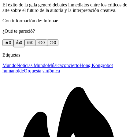
El éxito de la gala generó debates inmediatos entre los críticos de
arte sobre el futuro de la autoría y la interpretación creativa.
Con información de: Infobae
¿Qué te pareció?
🔥
0
👍
0
😲
0
😢
0
😠
0
Etiquetas
Mundo
Noticias Mundo
Música
concierto
Hong Kong
robot
humanoide
Orquesta sinfónica