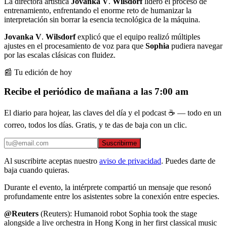
La directora artística
Jovanka V
.
Wilsdorf
lideró el proceso de
entrenamiento, enfrentando el enorme reto de humanizar la
interpretación sin borrar la esencia tecnológica de la máquina.
Jovanka V
.
Wilsdorf
explicó que el equipo realizó múltiples
ajustes en el procesamiento de voz para que
Sophia
pudiera navegar
por las escalas clásicas con fluidez.
📰 Tu edición de hoy
Recibe el periódico de mañana a las 7:00 am
El diario para hojear, las claves del día y el podcast ☕ — todo en un
correo, todos los días. Gratis, y te das de baja con un clic.
Suscribirme
Al suscribirte aceptas nuestro
aviso de privacidad
. Puedes darte de
baja cuando quieras.
Durante el evento, la intérprete compartió un mensaje que resonó
profundamente entre los asistentes sobre la conexión entre especies.
@Reuters
(Reuters): Humanoid robot Sophia took the stage
alongside a live orchestra in Hong Kong in her first classical music