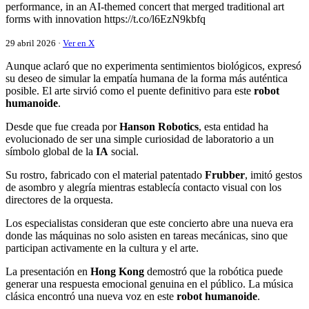
performance, in an AI-themed concert that merged traditional art
forms with innovation https://t.co/l6EzN9kbfq
29 abril 2026 ·
Ver en X
Aunque aclaró que no experimenta sentimientos biológicos, expresó
su deseo de simular la empatía humana de la forma más auténtica
posible. El arte sirvió como el puente definitivo para este
robot
humanoide
.
Desde que fue creada por
Hanson Robotics
, esta entidad ha
evolucionado de ser una simple curiosidad de laboratorio a un
símbolo global de la
IA
social.
Su rostro, fabricado con el material patentado
Frubber
, imitó gestos
de asombro y alegría mientras establecía contacto visual con los
directores de la orquesta.
Los especialistas consideran que este concierto abre una nueva era
donde las máquinas no solo asisten en tareas mecánicas, sino que
participan activamente en la cultura y el arte.
La presentación en
Hong Kong
demostró que la robótica puede
generar una respuesta emocional genuina en el público. La música
clásica encontró una nueva voz en este
robot humanoide
.