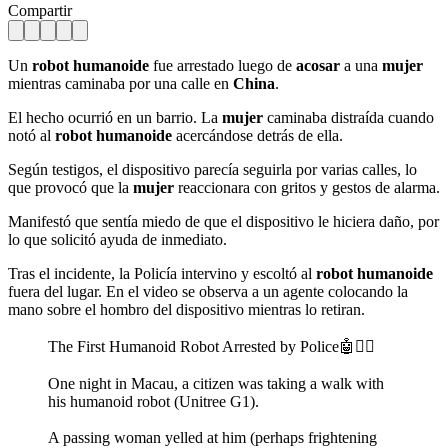
Compartir
Un
robot humanoide
fue arrestado luego de
acosar
a una
mujer
mientras caminaba por una calle en
China
.
El hecho ocurrió en un barrio. La
mujer
caminaba distraída cuando
notó al
robot humanoide
acercándose detrás de ella.
Según testigos, el dispositivo parecía seguirla por varias calles, lo
que provocó que la
mujer
reaccionara con gritos y gestos de alarma.
Manifestó que sentía miedo de que el dispositivo le hiciera daño, por
lo que solicitó ayuda de inmediato.
Tras el incidente, la Policía intervino y escoltó al
robot humanoide
fuera del lugar. En el video se observa a un agente colocando la
mano sobre el hombro del dispositivo mientras lo retiran.
The First Humanoid Robot Arrested by Police🤖👮‍♀️
One night in Macau, a citizen was taking a walk with
his humanoid robot (Unitree G1).
A passing woman yelled at him (perhaps frightening