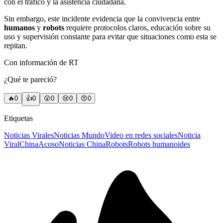
con el tráfico y la asistencia ciudadana.
Sin embargo, este incidente evidencia que la convivencia entre
humanos
y
robots
requiere protocolos claros, educación sobre su
uso y supervisión constante para evitar que situaciones como esta se
repitan.
Con información de RT
¿Qué te pareció?
🔥
0
👍
0
😲
0
😢
0
😠
0
Etiquetas
Noticias Virales
Noticias Mundo
Video en redes sociales
Noticia
Viral
China
Acoso
Noticias China
Robots
Robots humanoides