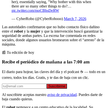
her), essentially saying, "Why bother with this when
there are so many other things to do?…
pic.twitter.com/moCBhsDeRW
— CyberRobo (@CyberRobooo)
March 7, 2026
Las autoridades confirmaron que no hubo contacto físico dañino
entre el
robot
y la
mujer
y que la intervención buscó garantizar la
seguridad de ambas partes. La escena fue comentada en redes
sociales, donde algunos usuarios bromearon sobre el “arresto” de la
máquina.
📰 Tu edición de hoy
Recibe el periódico de mañana a las 7:00 am
El diario para hojear, las claves del día y el podcast ☕ — todo en un
correo, todos los días. Gratis, y te das de baja con un clic.
Suscribirme
Al suscribirte aceptas nuestro
aviso de privacidad
. Puedes darte de
baja cuando quieras.
El
robot
pertenece a un centro educativo de la localidad. Su