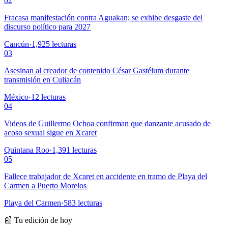
02
Fracasa manifestación contra Aguakan; se exhibe desgaste del
discurso político para 2027
Cancún
·
1,925
lecturas
03
Asesinan al creador de contenido César Gastélum durante
transmisión en Culiacán
México
·
12
lecturas
04
Videos de Guillermo Ochoa confirman que danzante acusado de
acoso sexual sigue en Xcaret
Quintana Roo
·
1,391
lecturas
05
Fallece trabajador de Xcaret en accidente en tramo de Playa del
Carmen a Puerto Morelos
Playa del Carmen
·
583
lecturas
📰 Tu edición de hoy