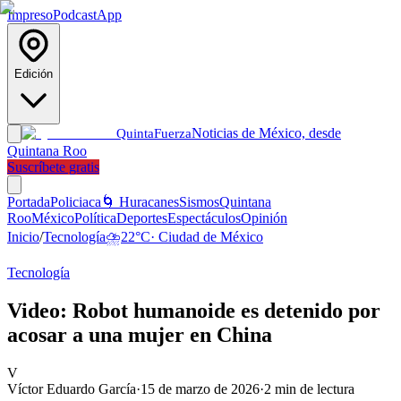
Impreso
Podcast
App
Edición
Noticias de México, desde
Quinta
Fuerza
Quintana Roo
Suscríbete gratis
Portada
Policiaca
🌀 Huracanes
Sismos
Quintana
Roo
México
Política
Deportes
Espectáculos
Opinión
Inicio
/
Tecnología
⛈️
22
°C
·
Ciudad de México
Tecnología
Video: Robot humanoide es detenido por
acosar a una mujer en China
V
Víctor Eduardo García
·
15 de marzo de 2026
·
2
min de lectura