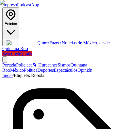
Impreso
Podcast
App
Edición
Noticias de México, desde
Quinta
Fuerza
Quintana Roo
Suscríbete gratis
Portada
Policiaca
🌀 Huracanes
Sismos
Quintana
Roo
México
Política
Deportes
Espectáculos
Opinión
Inicio
/
Etiqueta:
Robots