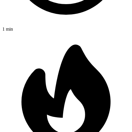
1
min