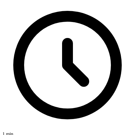
1
min