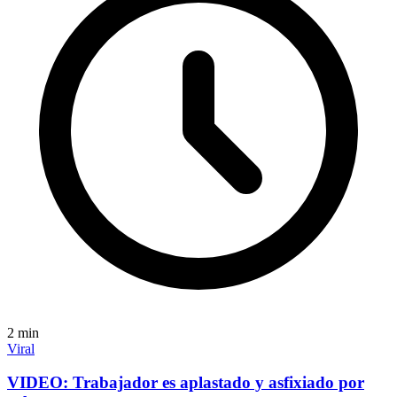
2
min
Viral
VIDEO: Trabajador es aplastado y asfixiado por