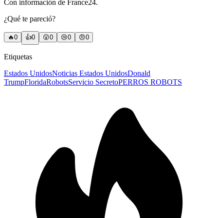
Con información de France24.
¿Qué te pareció?
🔥
0
👍
0
😲
0
😢
0
😠
0
Etiquetas
Estados Unidos
Noticias Estados Unidos
Donald
Trump
Florida
Robots
Servicio Secreto
PERROS ROBOTS