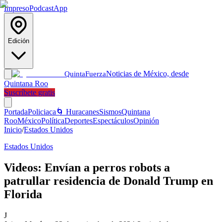
Impreso
Podcast
App
Edición
Noticias de México, desde
Quinta
Fuerza
Quintana Roo
Suscríbete gratis
Portada
Policiaca
🌀 Huracanes
Sismos
Quintana
Roo
México
Política
Deportes
Espectáculos
Opinión
Inicio
/
Estados Unidos
Estados Unidos
Videos: Envían a perros robots a
patrullar residencia de Donald Trump en
Florida
J