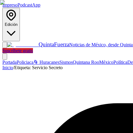
Impreso
Podcast
App
Edición
Quinta
Fuerza
Noticias de México, desde Quint
Suscríbete gratis
Portada
Policiaca
🌀 Huracanes
Sismos
Quintana Roo
México
Política
De
Inicio
/
Etiqueta:
Servicio Secreto