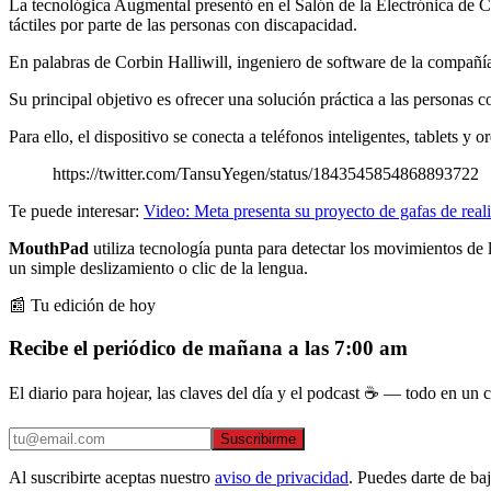
La tecnológica Augmental presentó en el Salón de la Electrónica de
táctiles por parte de las personas con discapacidad.
En palabras de Corbin Halliwill, ingeniero de software de la compañía
Su principal objetivo es ofrecer una solución práctica a las personas 
Para ello, el dispositivo se conecta a teléfonos inteligentes, tablets y 
https://twitter.com/TansuYegen/status/1843545854868893722
Te puede interesar:
Video: Meta presenta su proyecto de gafas de real
MouthPad
utiliza tecnología punta para detectar los movimientos de 
un simple deslizamiento o clic de la lengua.
📰 Tu edición de hoy
Recibe el periódico de mañana a las 7:00 am
El diario para hojear, las claves del día y el podcast ☕ — todo en un co
Suscribirme
Al suscribirte aceptas nuestro
aviso de privacidad
. Puedes darte de ba