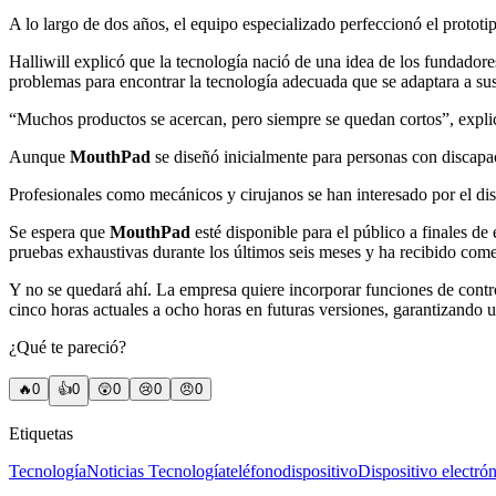
A lo largo de dos años, el equipo especializado perfeccionó el prototipo
Halliwill explicó que la tecnología nació de una idea de los fundador
problemas para encontrar la tecnología adecuada que se adaptara a su
“Muchos productos se acercan, pero siempre se quedan cortos”, expli
Aunque
MouthPad
se diseñó inicialmente para personas con discapac
Profesionales como mecánicos y cirujanos se han interesado por el dis
Se espera que
MouthPad
esté disponible para el público a finales d
pruebas exhaustivas durante los últimos seis meses y ha recibido comen
Y no se quedará ahí. La empresa quiere incorporar funciones de control
cinco horas actuales a ocho horas en futuras versiones, garantizando 
¿Qué te pareció?
🔥
0
👍
0
😲
0
😢
0
😠
0
Etiquetas
Tecnología
Noticias Tecnología
teléfono
dispositivo
Dispositivo electró