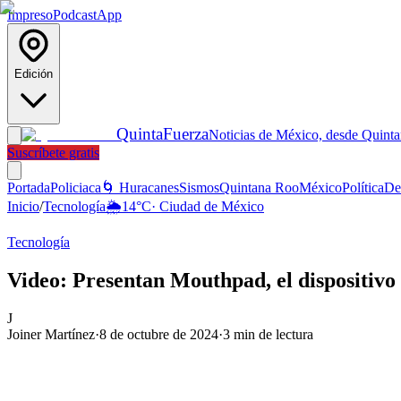
Impreso
Podcast
App
Edición
Quinta
Fuerza
Noticias de México, desde Quint
Suscríbete gratis
Portada
Policiaca
🌀 Huracanes
Sismos
Quintana Roo
México
Política
De
Inicio
/
Tecnología
🌦️
14
°C
·
Ciudad de México
Tecnología
Video: Presentan Mouthpad, el dispositivo 
J
Joiner Martínez
·
8 de octubre de 2024
·
3
min de lectura