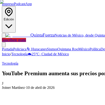
Impreso
Podcast
App
Edición
Quinta
Fuerza
Noticias de México, desde Quint
Suscríbete gratis
Portada
Policiaca
🌀 Huracanes
Sismos
Quintana Roo
México
Política
De
Inicio
/
Tecnología
☁️
25
°C
·
Ciudad de México
Tecnología
YouTube Premium aumenta sus precios por
J
Joiner Martínez
·
10 de abril de 2026