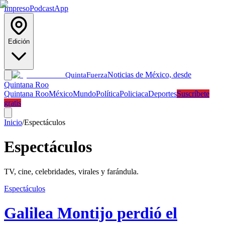
Impreso
Podcast
App
Edición
Noticias de México, desde
Quinta
Fuerza
Quintana Roo
Quintana Roo
México
Mundo
Política
Policiaca
Deportes
Suscríbete
gratis
Inicio
/
Espectáculos
Espectáculos
TV, cine, celebridades, virales y farándula.
Espectáculos
Galilea Montijo perdió el