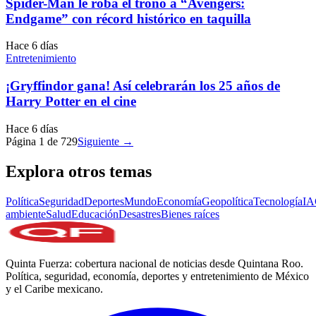
Spider-Man le roba el trono a “Avengers:
Endgame” con récord histórico en taquilla
Hace 6 días
Entretenimiento
¡Gryffindor gana! Así celebrarán los 25 años de
Harry Potter en el cine
Hace 6 días
Página
1
de
729
Siguiente →
Explora otros temas
Política
Seguridad
Deportes
Mundo
Economía
Geopolítica
Tecnología
IA
ambiente
Salud
Educación
Desastres
Bienes raíces
Quinta Fuerza: cobertura nacional de noticias desde Quintana Roo.
Política, seguridad, economía, deportes y entretenimiento de México
y el Caribe mexicano.