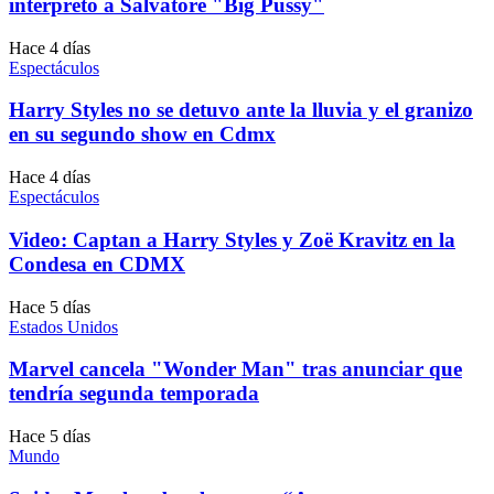
interpretó a Salvatore "Big Pussy"
Hace 4 días
Espectáculos
Harry Styles no se detuvo ante la lluvia y el granizo
en su segundo show en Cdmx
Hace 4 días
Espectáculos
Video: Captan a Harry Styles y Zoë Kravitz en la
Condesa en CDMX
Hace 5 días
Estados Unidos
Marvel cancela "Wonder Man" tras anunciar que
tendría segunda temporada
Hace 5 días
Mundo