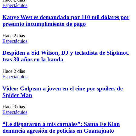
Espectáculos
Kanye West es demandado por 110 mil dólares por
presunto incumplimiento de pago
Hace 2 días
Espectáculos
Despiden a Sid Wilson, DJ y tecladista de Slipknot,
tras 30 años en la banda
Hace 2 días
Espectáculos
Video: Golpean a joven en el cine por spoilers de
Spider-Man
Hace 3 días
Espectáculos
“Le dispararon a mis carnales”: Santa Fe Klan
denuncia agresión de policías en Guanajuato