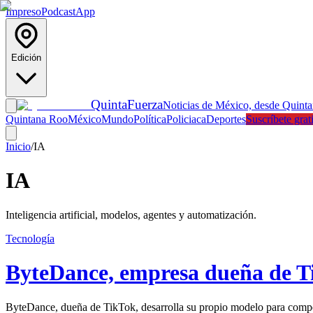
Impreso
Podcast
App
Edición
Quinta
Fuerza
Noticias de México, desde Quint
Quintana Roo
México
Mundo
Política
Policiaca
Deportes
Suscríbete grat
Inicio
/
IA
IA
Inteligencia artificial, modelos, agentes y automatización.
Tecnología
ByteDance, empresa dueña de Ti
ByteDance, dueña de TikTok, desarrolla su propio modelo para compe