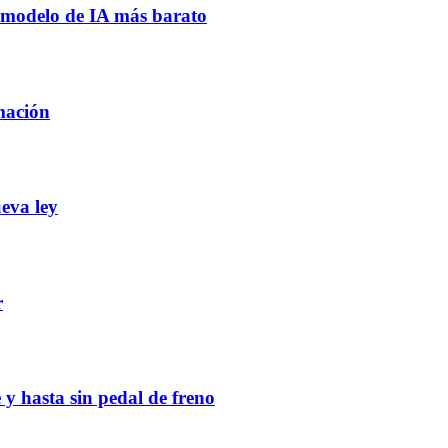
n modelo de IA más barato
mación
eva ley
r
 y hasta sin pedal de freno