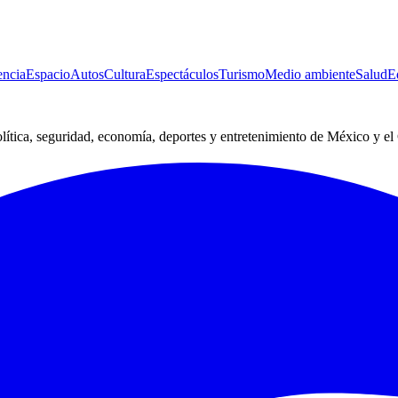
encia
Espacio
Autos
Cultura
Espectáculos
Turismo
Medio ambiente
Salud
E
lítica, seguridad, economía, deportes y entretenimiento de México y e