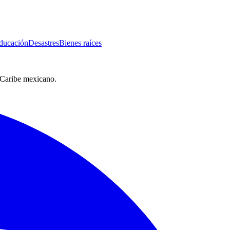
ducación
Desastres
Bienes raíces
l Caribe mexicano.