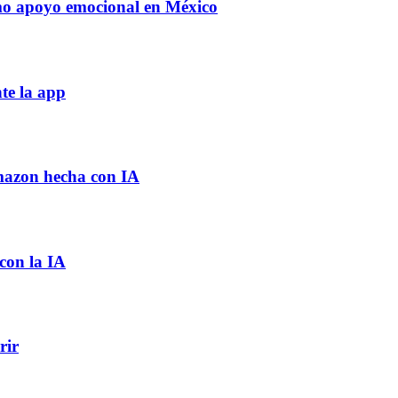
mo apoyo emocional en México
te la app
Amazon hecha con IA
 con la IA
rir