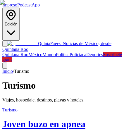
Impreso
Podcast
App
Edición
Noticias de México, desde
Quinta
Fuerza
Quintana Roo
Quintana Roo
México
Mundo
Política
Policiaca
Deportes
Suscríbete
gratis
Inicio
/
Turismo
Turismo
Viajes, hospedaje, destinos, playas y hoteles.
Turismo
Joven buzo en apnea