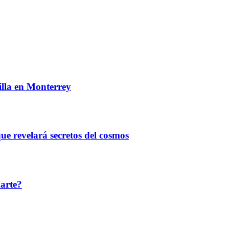
illa en Monterrey
e revelará secretos del cosmos
arte?