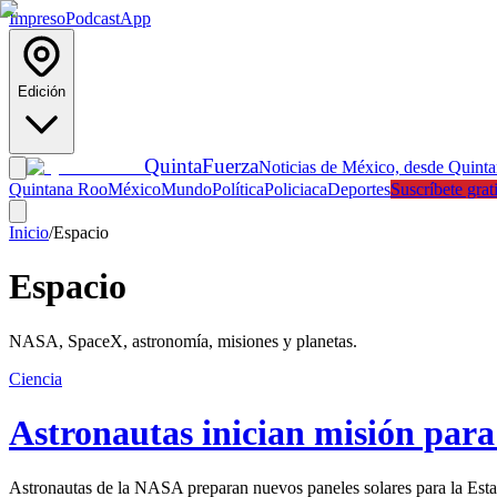
Impreso
Podcast
App
Edición
Quinta
Fuerza
Noticias de México, desde Quint
Quintana Roo
México
Mundo
Política
Policiaca
Deportes
Suscríbete grat
Inicio
/
Espacio
Espacio
NASA, SpaceX, astronomía, misiones y planetas.
Ciencia
Astronautas inician misión para 
Astronautas de la NASA preparan nuevos paneles solares para la Estac