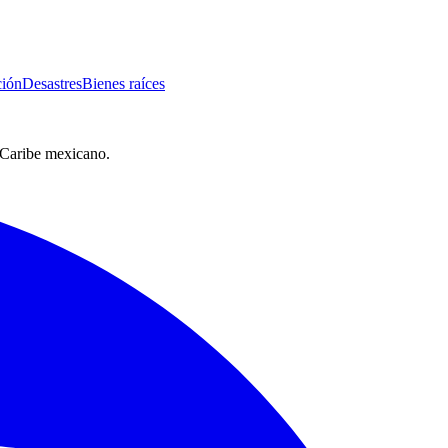
ión
Desastres
Bienes raíces
l Caribe mexicano.