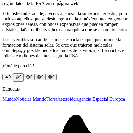
según datos de la ESA en su página web.
Este
asteroide
, añade, a veces alcanzan la superficie terrestre, pero
incluso aquellos que se desintegran en la atmósfera pueden generar
explosiones aéreas, con ondas expansivas que pueden romper
cristales, dañar edificios y herir a cualquiera que se encuentre cerca.
Los asteroides son antiguas rocas espaciales que quedaron de la
formación del sistema solar. Se cree que trajeron moléculas
complejas, y posiblemente los inicios de la vida, a la
Tierra
hace
miles de millones de años, según la ESA.
¿Qué te pareció?
🔥
0
👍
0
😲
0
😢
0
😠
0
Etiquetas
Mundo
Noticias Mundo
Tierra
Asteroide
Agencia Espacial Europea