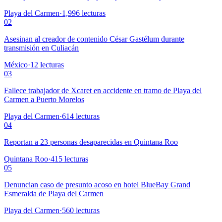
Playa del Carmen
·
1,996
lecturas
02
Asesinan al creador de contenido César Gastélum durante
transmisión en Culiacán
México
·
12
lecturas
03
Fallece trabajador de Xcaret en accidente en tramo de Playa del
Carmen a Puerto Morelos
Playa del Carmen
·
614
lecturas
04
Reportan a 23 personas desaparecidas en Quintana Roo
Quintana Roo
·
415
lecturas
05
Denuncian caso de presunto acoso en hotel BlueBay Grand
Esmeralda de Playa del Carmen
Playa del Carmen
·
560
lecturas