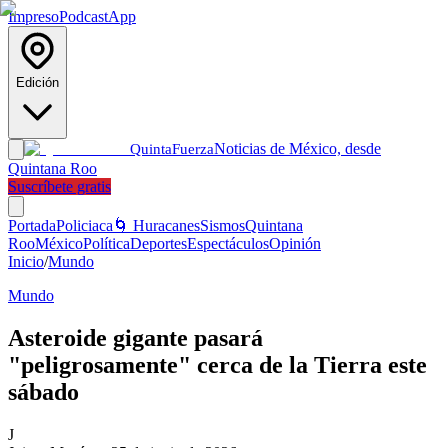
Impreso
Podcast
App
Edición
Noticias de México, desde
Quinta
Fuerza
Quintana Roo
Suscríbete gratis
Portada
Policiaca
🌀 Huracanes
Sismos
Quintana
Roo
México
Política
Deportes
Espectáculos
Opinión
Inicio
/
Mundo
Mundo
Asteroide gigante pasará
"peligrosamente" cerca de la Tierra este
sábado
J