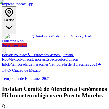
Impreso
Podcast
App
Edición
Noticias de México, desde
Quinta
Fuerza
Quintana Roo
Suscríbete gratis
Portada
Policiaca
🌀 Huracanes
Sismos
Quintana
Roo
México
Política
Deportes
Espectáculos
Opinión
Inicio
/
temporada de huracanes
/
Temporada de Huracanes 2021
☁️
14
°C
·
Ciudad de México
Temporada de Huracanes 2021
Instalan Comité de Atención a Fenómenos
Hidrometeorológicos en Puerto Morelos
Q