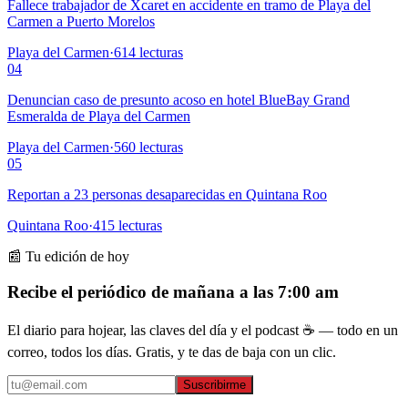
Fallece trabajador de Xcaret en accidente en tramo de Playa del
Carmen a Puerto Morelos
Playa del Carmen
·
614
lecturas
04
Denuncian caso de presunto acoso en hotel BlueBay Grand
Esmeralda de Playa del Carmen
Playa del Carmen
·
560
lecturas
05
Reportan a 23 personas desaparecidas en Quintana Roo
Quintana Roo
·
415
lecturas
📰 Tu edición de hoy
Recibe el periódico de mañana a las 7:00 am
El diario para hojear, las claves del día y el podcast ☕ — todo en un
correo, todos los días. Gratis, y te das de baja con un clic.
Suscribirme