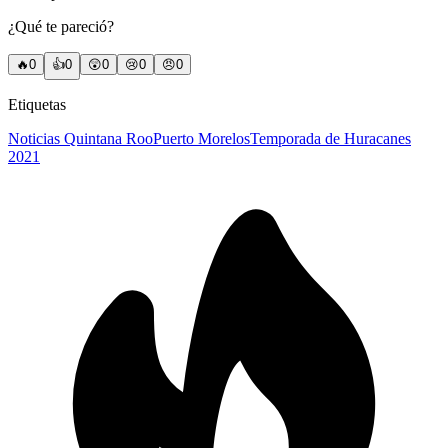
¿Qué te pareció?
🔥
0
👍
0
😲
0
😢
0
😠
0
Etiquetas
Noticias Quintana Roo
Puerto Morelos
Temporada de Huracanes
2021