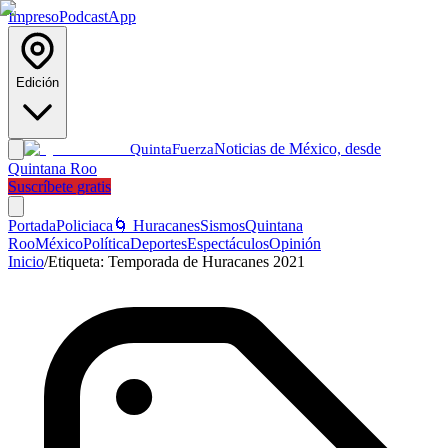
Impreso
Podcast
App
Edición
Noticias de México, desde
Quinta
Fuerza
Quintana Roo
Suscríbete gratis
Portada
Policiaca
🌀 Huracanes
Sismos
Quintana
Roo
México
Política
Deportes
Espectáculos
Opinión
Inicio
/
Etiqueta:
Temporada de Huracanes 2021