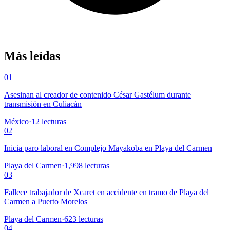
Más leídas
01
Asesinan al creador de contenido César Gastélum durante
transmisión en Culiacán
México
·
12
lecturas
02
Inicia paro laboral en Complejo Mayakoba en Playa del Carmen
Playa del Carmen
·
1,998
lecturas
03
Fallece trabajador de Xcaret en accidente en tramo de Playa del
Carmen a Puerto Morelos
Playa del Carmen
·
623
lecturas
04