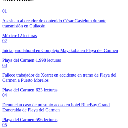
01
Asesinan al creador de contenido César Gastélum durante
transmisión en Culiacán
México
·
12
lecturas
02
Inicia paro laboral en Complejo Mayakoba en Playa del Carmen
Playa del Carmen
·
1,998
lecturas
03
Fallece trabajador de Xcaret en accidente en tramo de Playa del
Carmen a Puerto Morelos
Playa del Carmen
·
623
lecturas
04
Denuncian caso de presunto acoso en hotel BlueBay Grand
Esmeralda de Playa del Carmen
Playa del Carmen
·
596
lecturas
05