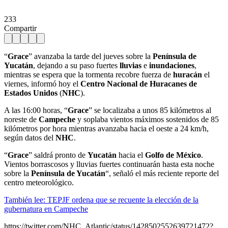
233
Compartir
“
Grace
” avanzaba la tarde del jueves sobre la
Península de
Yucatán
, dejando a su paso fuertes
lluvias
e
inundaciones
,
mientras se espera que la tormenta recobre fuerza de
huracán
el
viernes, informó hoy el
Centro Nacional de Huracanes de
Estados Unidos
(
NHC
).
A las 16:00 horas, “
Grace
” se localizaba a unos 85 kilómetros al
noreste de
Campeche
y soplaba vientos máximos sostenidos de 85
kilómetros por hora mientras avanzaba hacia el oeste a 24 km/h,
según datos del
NHC
.
“
Grace
” saldrá pronto de
Yucatán
hacia el
Golfo de México
.
Vientos borrascosos y lluvias fuertes continuarán hasta esta noche
sobre la
Península de Yucatán
“, señaló el más reciente reporte del
centro meteorológico.
También lee: TEPJF ordena que se recuente la elección de la
gubernatura en Campeche
https://twitter.com/NHC_Atlantic/status/1428502552639721472?