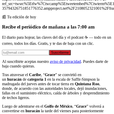
ref_src=twsrc%5Etfw%7Ctwcamp%5Etweetembed%7Ctwterm%5E
35794326751851776352.ampproject.net%2F2108052321001%2Ffra
📰 Tu edición de hoy
Recibe el periódico de mañana a las 7:00 am
El diario para hojear, las claves del día y el podcast ☕ — todo en un
correo, todos los días. Gratis, y te das de baja con un clic.
Suscribirme
Al suscribirte aceptas nuestro
aviso de privacidad
. Puedes darte de
baja cuando quieras.
Tras atravesar el
Caribe
, “
Grace
” se convirtió en
un
huracán
de
categoría 1
en la escala de Saffir-Simpson la
madrugada del jueves antes de tocar tierra en
Quintana Roo
,
donde, de acuerdo con las autoridades locales, dejó inundaciones,
fallas en el suministro eléctrico, caída de árboles y desprendimiento
de techos ligeros.
Luego de adentrarse en el
Golfo de México
, “
Grace
” volverá a
convertirse en
huracán
la tarde del viernes para posteriormente