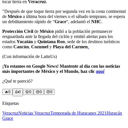
tocar tierra en
Veracruz
.
"Después de que toque tierra por segunda vez en la costa continental
de
México
a última hora del viernes o el sábado temprano, se espera
un debilitamiento rápido de “
Grace
“, adelantó el
NHC
.
Protección Civil
de
México
pidió a la población permanecer
resguardada ante la llegada del ciclón y emitió alertas para los
estados
Yucatán
y
Quintana Roo
, sede de los destinos turísticos
como
Cancún
,
Cozumel
y
Playa del Carmen
.
(Con información de LatinUs)
¡Ya estamos en Google News! Mantente al día con las noticias
más importantes de México y el Mundo, haz clic
aquí
¿Qué te pareció?
🔥
0
👍
0
😲
0
😢
0
😠
0
Etiquetas
Veracruz
Noticias Veracruz
Temporada de Huracanes 2021
Huracán
Grace