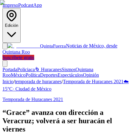
Impreso
Podcast
App
Edición
Noticias de México, desde
Quinta
Fuerza
Quintana Roo
Suscríbete gratis
Portada
Policiaca
🌀 Huracanes
Sismos
Quintana
Roo
México
Política
Deportes
Espectáculos
Opinión
Inicio
/
temporada de huracanes
/
Temporada de Huracanes 2021
☁️
15
°C
·
Ciudad de México
Temporada de Huracanes 2021
“Grace” avanza con dirección a
Veracruz; volverá a ser huracán el
viernes