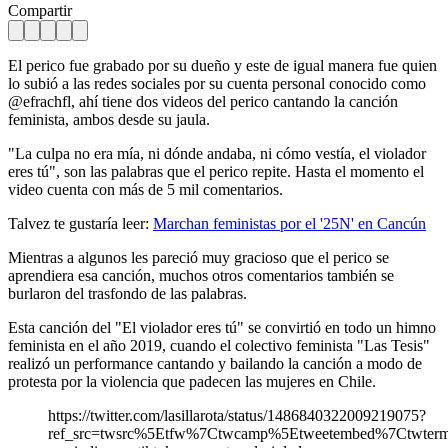
Compartir
El perico fue grabado por su dueño y este de igual manera fue quien
lo subió a las redes sociales por su cuenta personal conocido como
@efrachfl, ahí tiene dos videos del perico cantando la canción
feminista, ambos desde su jaula.
"La culpa no era mía, ni dónde andaba, ni cómo vestía, el violador
eres tú", son las palabras que el perico repite. Hasta el momento el
video cuenta con más de 5 mil comentarios.
Talvez te gustaría leer:
Marchan feministas por el '25N' en Cancún
Mientras a algunos les pareció muy gracioso que el perico se
aprendiera esa canción, muchos otros comentarios también se
burlaron del trasfondo de las palabras.
Esta canción del "El violador eres tú" se convirtió en todo un himno
feminista en el año 2019, cuando el colectivo feminista "Las Tesis"
realizó un performance cantando y bailando la canción a modo de
protesta por la violencia que padecen las mujeres en Chile.
https://twitter.com/lasillarota/status/1486840322009219075?
ref_src=twsrc%5Etfw%7Ctwcamp%5Etweetembed%7Ctwterm