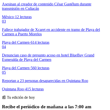
Asesinan al creador de contenido César Gastélum durante
transmisión en Culiacán
México
·
12
lecturas
03
Fallece trabajador de Xcaret en accidente en tramo de Playa del
Carmen a Puerto Morelos
Playa del Carmen
·
614
lecturas
04
Denuncian caso de presunto acoso en hotel BlueBay Grand
Esmeralda de Playa del Carmen
Playa del Carmen
·
560
lecturas
05
Reportan a 23 personas desaparecidas en Quintana Roo
Quintana Roo
·
415
lecturas
📰 Tu edición de hoy
Recibe el periódico de mañana a las 7:00 am