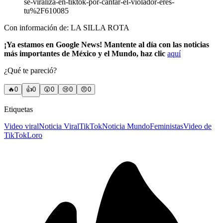
se-viraliza-en-tiktok-por-cantar-el-violador-eres-
tu%2F610085
Con información de: LA SILLA ROTA
¡Ya estamos en Google News! Mantente al día con las noticias
más importantes de México y el Mundo, haz clic
aquí
¿Qué te pareció?
🔥
0
👍
0
😲
0
😢
0
😠
0
Etiquetas
Video viral
Noticia Viral
TikTok
Noticia Mundo
Feministas
Video de
TikTok
Loro