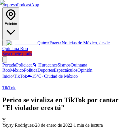
Impreso
Podcast
App
Edición
Noticias de México, desde
Quinta
Fuerza
Quintana Roo
Suscríbete gratis
Portada
Policiaca
🌀 Huracanes
Sismos
Quintana
Roo
México
Política
Deportes
Espectáculos
Opinión
Inicio
/
TikTok
☁️
15
°C
·
Ciudad de México
TikTok
Perico se viraliza en TikTok por cantar
"El violador eres tú"
Y
Yeysy Rodríguez
·
28 de enero de 2022
·
1
min de lectura