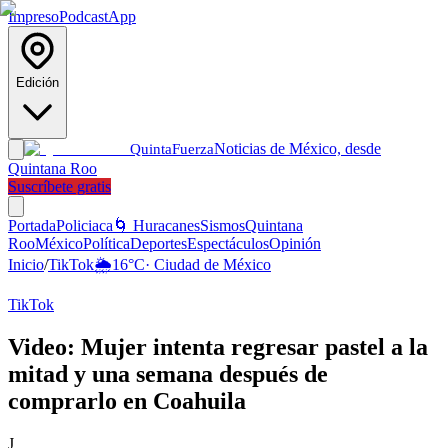
Impreso
Podcast
App
Edición
Noticias de México, desde
Quinta
Fuerza
Quintana Roo
Suscríbete gratis
Portada
Policiaca
🌀 Huracanes
Sismos
Quintana
Roo
México
Política
Deportes
Espectáculos
Opinión
Inicio
/
TikTok
🌦️
16
°C
·
Ciudad de México
TikTok
Video: Mujer intenta regresar pastel a la
mitad y una semana después de
comprarlo en Coahuila
J