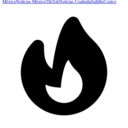
México
Noticias México
TikTok
Noticias Coahuila
Saltillo
Costco