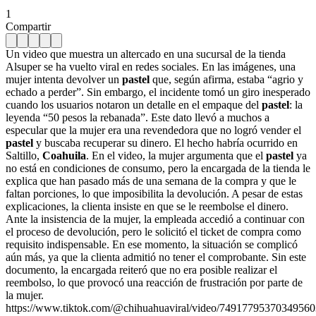
1
Compartir
Un video que muestra un altercado en una sucursal de la tienda
Alsuper se ha vuelto viral en redes sociales. En las imágenes, una
mujer intenta devolver un
pastel
que, según afirma, estaba “agrio y
echado a perder”. Sin embargo, el incidente tomó un giro inesperado
cuando los usuarios notaron un detalle en el empaque del
pastel
: la
leyenda “50 pesos la rebanada”. Este dato llevó a muchos a
especular que la mujer era una revendedora que no logró vender el
pastel
y buscaba recuperar su dinero. El hecho habría ocurrido en
Saltillo,
Coahuila
. En el video, la mujer argumenta que el
pastel
ya
no está en condiciones de consumo, pero la encargada de la tienda le
explica que han pasado más de una semana de la compra y que le
faltan porciones, lo que imposibilita la devolución. A pesar de estas
explicaciones, la clienta insiste en que se le reembolse el dinero.
Ante la insistencia de la mujer, la empleada accedió a continuar con
el proceso de devolución, pero le solicitó el ticket de compra como
requisito indispensable. En ese momento, la situación se complicó
aún más, ya que la clienta admitió no tener el comprobante. Sin este
documento, la encargada reiteró que no era posible realizar el
reembolso, lo que provocó una reacción de frustración por parte de
la mujer.
https://www.tiktok.com/@chihuahuaviral/video/7491779537034956