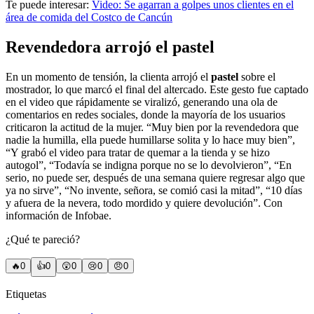
Te puede interesar:
Video: Se agarran a golpes unos clientes en el
área de comida del Costco de Cancún
Revendedora arrojó el pastel
En un momento de tensión, la clienta arrojó el
pastel
sobre el
mostrador, lo que marcó el final del altercado. Este gesto fue captado
en el video que rápidamente se viralizó, generando una ola de
comentarios en redes sociales, donde la mayoría de los usuarios
criticaron la actitud de la mujer. “Muy bien por la revendedora que
nadie la humilla, ella puede humillarse solita y lo hace muy bien”,
“Y grabó el video para tratar de quemar a la tienda y se hizo
autogol”, “Todavía se indigna porque no se lo devolvieron”, “En
serio, no puede ser, después de una semana quiere regresar algo que
ya no sirve”, “No invente, señora, se comió casi la mitad”, “10 días
y afuera de la nevera, todo mordido y quiere devolución”. Con
información de Infobae.
¿Qué te pareció?
🔥
0
👍
0
😲
0
😢
0
😠
0
Etiquetas