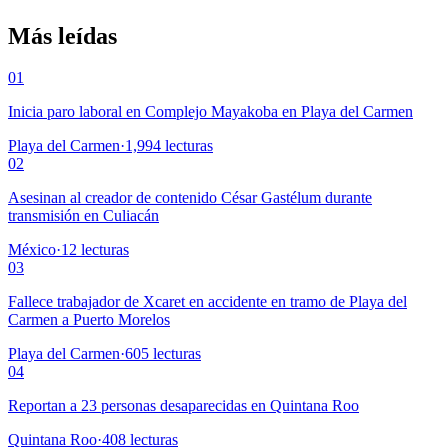
Más leídas
01
Inicia paro laboral en Complejo Mayakoba en Playa del Carmen
Playa del Carmen
·
1,994
lecturas
02
Asesinan al creador de contenido César Gastélum durante
transmisión en Culiacán
México
·
12
lecturas
03
Fallece trabajador de Xcaret en accidente en tramo de Playa del
Carmen a Puerto Morelos
Playa del Carmen
·
605
lecturas
04
Reportan a 23 personas desaparecidas en Quintana Roo
Quintana Roo
·
408
lecturas