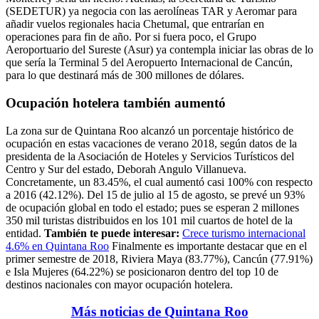
(SEDETUR) ya negocia con las aerolíneas TAR y Aeromar para
añadir vuelos regionales hacia Chetumal, que entrarían en
operaciones para fin de año. Por si fuera poco, el Grupo
Aeroportuario del Sureste (Asur) ya contempla iniciar las obras de lo
que sería la Terminal 5 del Aeropuerto Internacional de Cancún,
para lo que destinará más de 300 millones de dólares.
Ocupación hotelera también aumentó
La zona sur de Quintana Roo alcanzó un porcentaje histórico de
ocupación en estas vacaciones de verano 2018, según datos de la
presidenta de la Asociación de Hoteles y Servicios Turísticos del
Centro y Sur del estado, Deborah Angulo Villanueva.
Concretamente, un 83.45%, el cual aumentó casi 100% con respecto
a 2016 (42.12%). Del 15 de julio al 15 de agosto, se prevé un 93%
de ocupación global en todo el estado; pues se esperan 2 millones
350 mil turistas distribuidos en los 101 mil cuartos de hotel de la
entidad.
También te puede interesar:
Crece turismo internacional
4.6% en Quintana Roo
Finalmente es importante destacar que en el
primer semestre de 2018, Riviera Maya (83.77%), Cancún (77.91%)
e Isla Mujeres (64.22%) se posicionaron dentro del top 10 de
destinos nacionales con mayor ocupación hotelera.
Más noticias de Quintana Roo