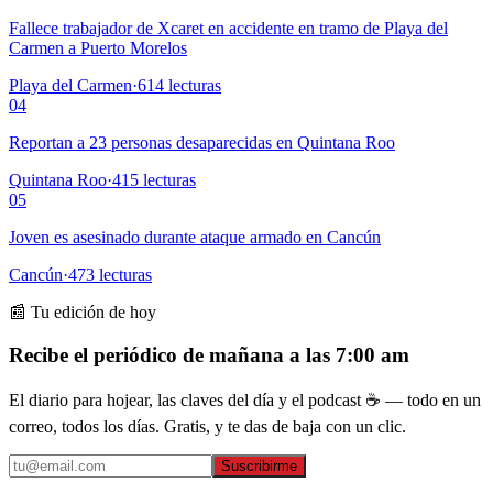
Fallece trabajador de Xcaret en accidente en tramo de Playa del
Carmen a Puerto Morelos
Playa del Carmen
·
614
lecturas
04
Reportan a 23 personas desaparecidas en Quintana Roo
Quintana Roo
·
415
lecturas
05
Joven es asesinado durante ataque armado en Cancún
Cancún
·
473
lecturas
📰 Tu edición de hoy
Recibe el periódico de mañana a las 7:00 am
El diario para hojear, las claves del día y el podcast ☕ — todo en un
correo, todos los días. Gratis, y te das de baja con un clic.
Suscribirme