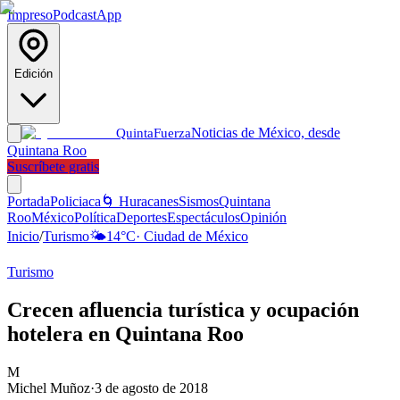
Impreso
Podcast
App
Edición
Noticias de México, desde
Quinta
Fuerza
Quintana Roo
Suscríbete gratis
Portada
Policiaca
🌀 Huracanes
Sismos
Quintana
Roo
México
Política
Deportes
Espectáculos
Opinión
Inicio
/
Turismo
🌤️
14
°C
·
Ciudad de México
Turismo
Crecen afluencia turística y ocupación
hotelera en Quintana Roo
M
Michel Muñoz
·
3 de agosto de 2018