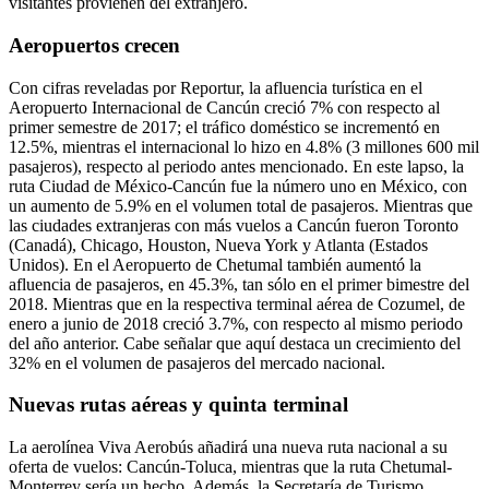
visitantes provienen del extranjero.
Aeropuertos crecen
Con cifras reveladas por Reportur, la afluencia turística en el
Aeropuerto Internacional de Cancún creció 7% con respecto al
primer semestre de 2017; el tráfico doméstico se incrementó en
12.5%, mientras el internacional lo hizo en 4.8% (3 millones 600 mil
pasajeros), respecto al periodo antes mencionado. En este lapso, la
ruta Ciudad de México-Cancún fue la número uno en México, con
un aumento de 5.9% en el volumen total de pasajeros. Mientras que
las ciudades extranjeras con más vuelos a Cancún fueron Toronto
(Canadá), Chicago, Houston, Nueva York y Atlanta (Estados
Unidos). En el Aeropuerto de Chetumal también aumentó la
afluencia de pasajeros, en 45.3%, tan sólo en el primer bimestre del
2018. Mientras que en la respectiva terminal aérea de Cozumel, de
enero a junio de 2018 creció 3.7%, con respecto al mismo periodo
del año anterior. Cabe señalar que aquí destaca un crecimiento del
32% en el volumen de pasajeros del mercado nacional.
Nuevas rutas aéreas y quinta terminal
La aerolínea Viva Aerobús añadirá una nueva ruta nacional a su
oferta de vuelos: Cancún-Toluca, mientras que la ruta Chetumal-
Monterrey sería un hecho. Además, la Secretaría de Turismo