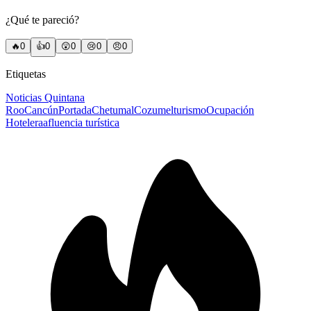
¿Qué te pareció?
🔥
0
👍
0
😲
0
😢
0
😠
0
Etiquetas
Noticias Quintana
Roo
Cancún
Portada
Chetumal
Cozumel
turismo
Ocupación
Hotelera
afluencia turística