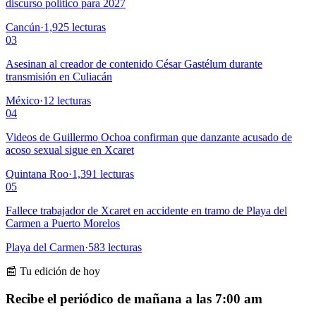
discurso político para 2027
Cancún
·
1,925
lecturas
03
Asesinan al creador de contenido César Gastélum durante
transmisión en Culiacán
México
·
12
lecturas
04
Videos de Guillermo Ochoa confirman que danzante acusado de
acoso sexual sigue en Xcaret
Quintana Roo
·
1,391
lecturas
05
Fallece trabajador de Xcaret en accidente en tramo de Playa del
Carmen a Puerto Morelos
Playa del Carmen
·
583
lecturas
📰 Tu edición de hoy
Recibe el periódico de mañana a las 7:00 am