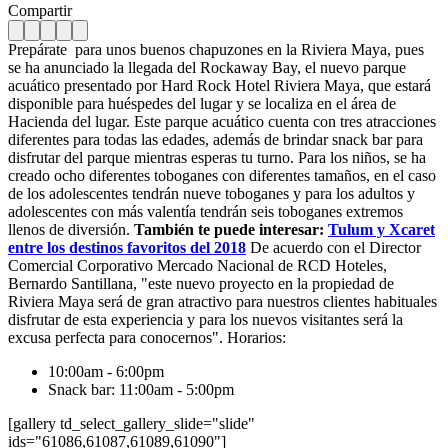
Compartir
Prepárate para unos buenos chapuzones en la Riviera Maya, pues
se ha anunciado la llegada del Rockaway Bay, el nuevo parque
acuático presentado por Hard Rock Hotel Riviera Maya, que estará
disponible para huéspedes del lugar y se localiza en el área de
Hacienda del lugar. Este parque acuático cuenta con tres atracciones
diferentes para todas las edades, además de brindar snack bar para
disfrutar del parque mientras esperas tu turno. Para los niños, se ha
creado ocho diferentes toboganes con diferentes tamaños, en el caso
de los adolescentes tendrán nueve toboganes y para los adultos y
adolescentes con más valentía tendrán seis toboganes extremos
llenos de diversión.
También te puede interesar:
Tulum y Xcaret
entre los destinos favoritos del 2018
De acuerdo con el Director
Comercial Corporativo Mercado Nacional de RCD Hoteles,
Bernardo Santillana, "este nuevo proyecto en la propiedad de
Riviera Maya será de gran atractivo para nuestros clientes habituales
disfrutar de esta experiencia y para los nuevos visitantes será la
excusa perfecta para conocernos". Horarios:
10:00am - 6:00pm
Snack bar: 11:00am - 5:00pm
[gallery td_select_gallery_slide="slide"
ids="61086,61087,61089,61090"]