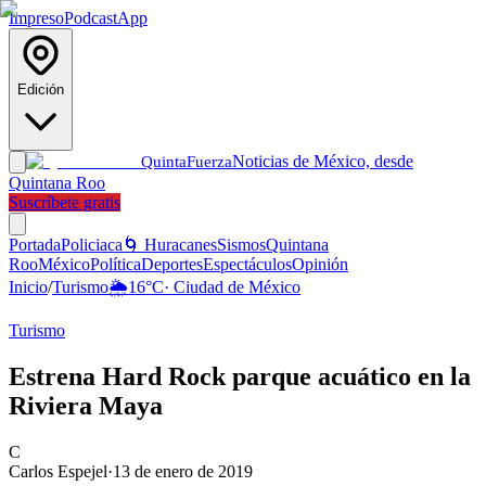
Impreso
Podcast
App
Edición
Noticias de México, desde
Quinta
Fuerza
Quintana Roo
Suscríbete gratis
Portada
Policiaca
🌀 Huracanes
Sismos
Quintana
Roo
México
Política
Deportes
Espectáculos
Opinión
Inicio
/
Turismo
🌦️
16
°C
·
Ciudad de México
Turismo
Estrena Hard Rock parque acuático en la
Riviera Maya
C
Carlos Espejel
·
13 de enero de 2019