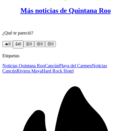
Más noticias de Quintana Roo
¿Qué te pareció?
🔥
0
👍
0
😲
0
😢
0
😠
0
Etiquetas
Noticias Quintana Roo
Cancún
Playa del Carmen
Noticias
Cancún
Riviera Maya
Hard Rock Hotel