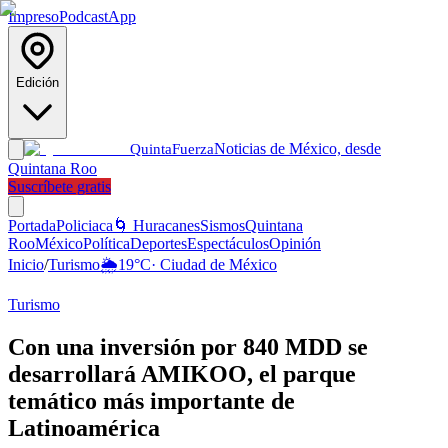
Impreso
Podcast
App
Edición
Noticias de México, desde
Quinta
Fuerza
Quintana Roo
Suscríbete gratis
Portada
Policiaca
🌀 Huracanes
Sismos
Quintana
Roo
México
Política
Deportes
Espectáculos
Opinión
Inicio
/
Turismo
🌦️
19
°C
·
Ciudad de México
Turismo
Con una inversión por 840 MDD se
desarrollará AMIKOO, el parque
temático más importante de
Latinoamérica