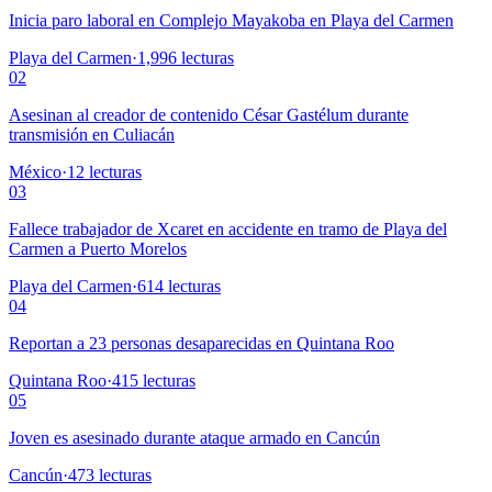
Inicia paro laboral en Complejo Mayakoba en Playa del Carmen
Playa del Carmen
·
1,996
lecturas
02
Asesinan al creador de contenido César Gastélum durante
transmisión en Culiacán
México
·
12
lecturas
03
Fallece trabajador de Xcaret en accidente en tramo de Playa del
Carmen a Puerto Morelos
Playa del Carmen
·
614
lecturas
04
Reportan a 23 personas desaparecidas en Quintana Roo
Quintana Roo
·
415
lecturas
05
Joven es asesinado durante ataque armado en Cancún
Cancún
·
473
lecturas