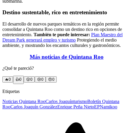
submarina.
Destino sustentable, rico en entretenimiento
El desarrollo de nuevos parques temáticos en la región permite
consolidar a Quintana Roo como un destino rico en opciones de
entretenimiento.
También te puede interesar:
Plan Maestro del
Dream Park generará empleo y turismo
Protegiendo el medio
ambiente, y mostrando los encantos culturales y gastronómicos.
Más noticias de Quintana Roo
¿Qué te pareció?
🔥
0
👍
0
😲
0
😢
0
😠
0
Etiquetas
Noticias Quintana Roo
Carlos Joaquín
turismo
Boletín Quintana
Roo
Carlos Joaquín González
Enrique Peña Nieto
EPN
amikoo