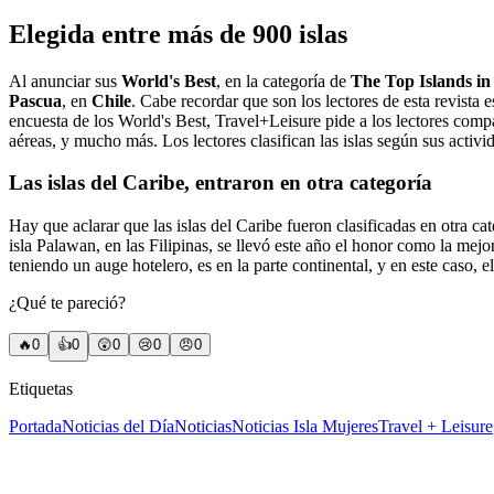
Elegida entre más de 900 islas
Al anunciar sus
World's Best
, en la categoría de
The Top Islands i
Pascua
, en
Chile
. Cabe recordar que son los lectores de esta revista e
encuesta de los World's Best, Travel+Leisure pide a los lectores compar
aéreas, y mucho más. Los lectores clasifican las islas según sus activi
Las islas del Caribe, entraron en otra categoría
Hay que aclarar que las islas del Caribe fueron clasificadas en otra cat
isla Palawan, en las Filipinas, se llevó este año el honor como la mejo
teniendo un auge hotelero, es en la parte continental, y en este caso, 
¿Qué te pareció?
🔥
0
👍
0
😲
0
😢
0
😠
0
Etiquetas
Portada
Noticias del Día
Noticias
Noticias Isla Mujeres
Travel + Leisure