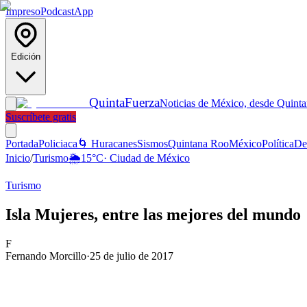
Impreso
Podcast
App
Edición
Quinta
Fuerza
Noticias de México, desde Quint
Suscríbete gratis
Portada
Policiaca
🌀 Huracanes
Sismos
Quintana Roo
México
Política
De
Inicio
/
Turismo
🌦️
15
°C
·
Ciudad de México
Turismo
Isla Mujeres, entre las mejores del mundo
F
Fernando Morcillo
·
25 de julio de 2017