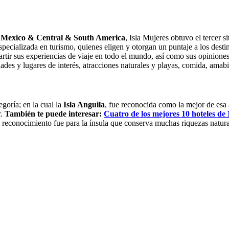
n Mexico & Central & South America
, Isla Mujeres obtuvo el tercer si
specializada en turismo, quienes eligen y otorgan un puntaje a los destin
tir sus experiencias de viaje en todo el mundo, así como sus opiniones d
dades y lugares de interés, atracciones naturales y playas, comida, amabi
egoría; en la cual la
Isla Anguila
, fue reconocida como la mejor de esa 
r.
También te puede interesar:
Cuatro de los mejores 10 hoteles d
el reconocimiento fue para la ínsula que conserva muchas riquezas naturale