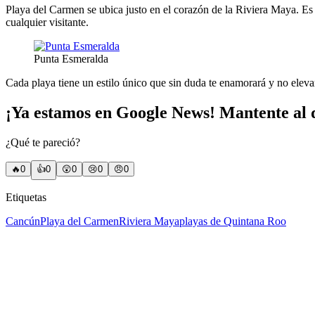
Playa del Carmen se ubica justo en el corazón de la Riviera Maya. Es
cualquier visitante.
Punta Esmeralda
Cada playa tiene un estilo único que sin duda te enamorará y no elevar
¡Ya estamos en Google News! Mantente al d
¿Qué te pareció?
🔥
0
👍
0
😲
0
😢
0
😠
0
Etiquetas
Cancún
Playa del Carmen
Riviera Maya
playas de Quintana Roo