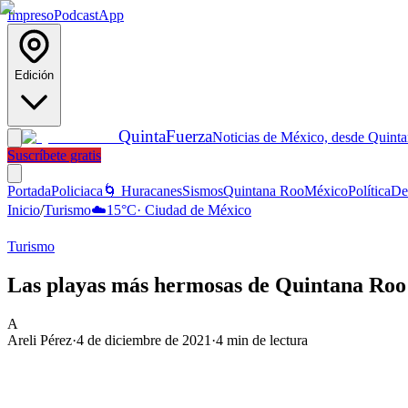
Impreso
Podcast
App
Edición
Quinta
Fuerza
Noticias de México, desde Quint
Suscríbete gratis
Portada
Policiaca
🌀 Huracanes
Sismos
Quintana Roo
México
Política
De
Inicio
/
Turismo
☁️
15
°C
·
Ciudad de México
Turismo
Las playas más hermosas de Quintana Roo
A
Areli Pérez
·
4 de diciembre de 2021
·
4
min de lectura