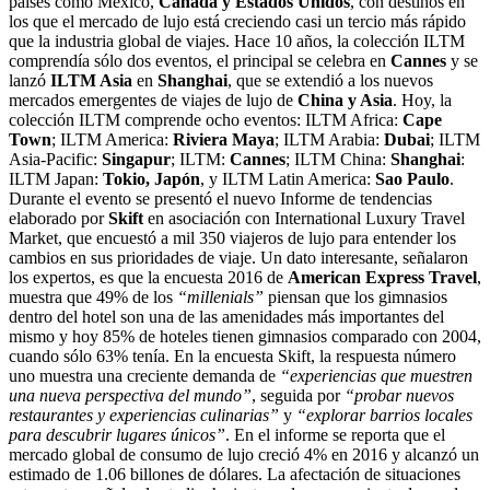
países como México,
Canadá y Estados Unidos
, con destinos en
los que el mercado de lujo está creciendo casi un tercio más rápido
que la industria global de viajes. Hace 10 años, la colección ILTM
comprendía sólo dos eventos, el principal se celebra en
Cannes
y se
lanzó
ILTM Asia
en
Shanghai
, que se extendió a los nuevos
mercados emergentes de viajes de lujo de
China y Asia
. Hoy, la
colección ILTM comprende ocho eventos: ILTM Africa:
Cape
Town
; ILTM America:
Riviera Maya
; ILTM Arabia:
Dubai
; ILTM
Asia-Pacific:
Singapur
; ILTM:
Cannes
; ILTM China:
Shanghai
:
ILTM Japan:
Tokio, Japón
, y ILTM Latin America:
Sao Paulo
.
Durante el evento se presentó el nuevo Informe de tendencias
elaborado por
Skift
en asociación con International Luxury Travel
Market, que encuestó a mil 350 viajeros de lujo para entender los
cambios en sus prioridades de viaje. Un dato interesante, señalaron
los expertos, es que la encuesta 2016 de
American Express Travel
,
muestra que 49% de los
“millenials”
piensan que los gimnasios
dentro del hotel son una de las amenidades más importantes del
mismo y hoy 85% de hoteles tienen gimnasios comparado con 2004,
cuando sólo 63% tenía. En la encuesta Skift, la respuesta número
uno muestra una creciente demanda de
“experiencias que muestren
una nueva perspectiva del mundo”
, seguida por
“probar nuevos
restaurantes y experiencias culinarias”
y
“explorar barrios locales
para descubrir lugares únicos”
. En el informe se reporta que el
mercado global de consumo de lujo creció 4% en 2016 y alcanzó un
estimado de 1.06 billones de dólares. La afectación de situaciones