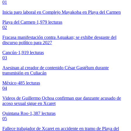
01
Inicia paro laboral en Complejo Mayakoba en Playa del Carmen
Playa del Carmen
·
1,979
lecturas
02
Fracasa manifestación contra Aguakan; se exhibe desgaste del
discurso político para 2027
Cancún
·
1,919
lecturas
03
Asesinan al creador de contenido César Gastélum durante
transmisión en Culiacán
México
·
485
lecturas
04
Videos de Guillermo Ochoa confirman que danzante acusado de
acoso sexual sigue en Xcaret
Quintana Roo
·
1,387
lecturas
05
Fallece trabajador de Xcaret en accidente en tramo de Playa del