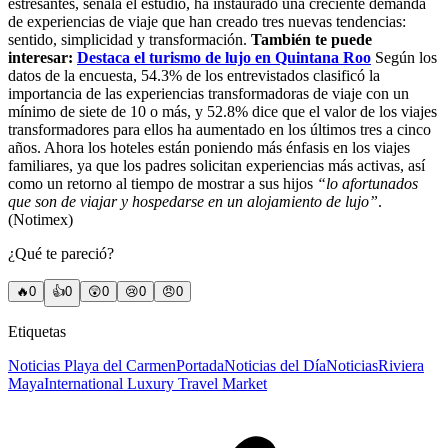
estresantes, señala el estudio, ha instaurado una creciente demanda
de experiencias de viaje que han creado tres nuevas tendencias:
sentido, simplicidad y transformación.
También te puede
interesar:
Destaca el turismo de lujo en Quintana Roo
Según los
datos de la encuesta, 54.3% de los entrevistados clasificó la
importancia de las experiencias transformadoras de viaje con un
mínimo de siete de 10 o más, y 52.8% dice que el valor de los viajes
transformadores para ellos ha aumentado en los últimos tres a cinco
años. Ahora los hoteles están poniendo más énfasis en los viajes
familiares, ya que los padres solicitan experiencias más activas, así
como un retorno al tiempo de mostrar a sus hijos
“lo afortunados
que son de viajar y hospedarse en un alojamiento de lujo”
.
(Notimex)
¿Qué te pareció?
🔥
0
👍
0
😲
0
😢
0
😠
0
Etiquetas
Noticias Playa del Carmen
Portada
Noticias del Día
Noticias
Riviera
Maya
International Luxury Travel Market