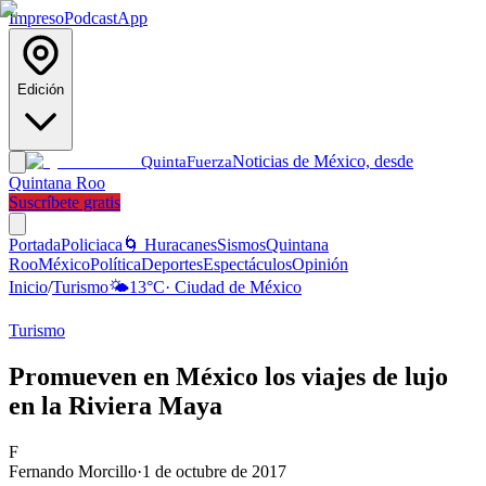
Impreso
Podcast
App
Edición
Noticias de México, desde
Quinta
Fuerza
Quintana Roo
Suscríbete gratis
Portada
Policiaca
🌀 Huracanes
Sismos
Quintana
Roo
México
Política
Deportes
Espectáculos
Opinión
Inicio
/
Turismo
🌤️
13
°C
·
Ciudad de México
Turismo
Promueven en México los viajes de lujo
en la Riviera Maya
F
Fernando Morcillo
·
1 de octubre de 2017