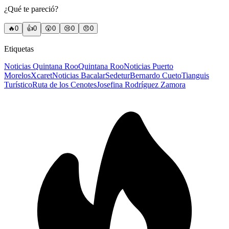
¿Qué te pareció?
🔥
0
👍
0
😲
0
😢
0
😠
0
Etiquetas
Noticias Quintana Roo
Quintana Roo
Noticias Puerto
Morelos
Xcaret
Noticias Bacalar
Sedetur
Bernardo Cueto
Tianguis
Turístico
Ruta de los Cenotes
Josefina Rodríguez Zamora