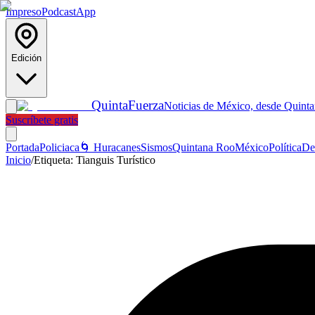
Impreso
Podcast
App
Edición
Quinta
Fuerza
Noticias de México, desde Quint
Suscríbete gratis
Portada
Policiaca
🌀 Huracanes
Sismos
Quintana Roo
México
Política
De
Inicio
/
Etiqueta:
Tianguis Turístico