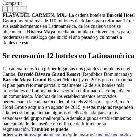
Compartir
PLAYA DEL CARMEN, MX.-
La cadena hotelera
Barceló Hotel
Group
invertirá más de 110 millones de dólares para reformar 12 de
sus establecimientos en Latinoamérica, de los cuales varios se
ubican en la
Riviera Maya
, mediante un plan de inversiones para
modernizar su catálogo que inició el año pasado y culminará a
finales de éste.
Se renovarán 12 hoteles en Latinoamérica
La cadena renovó en primer lugar sus dos grandes complejos en el
Caribe,
Barceló Bávaro Grand Resort
(República Dominicana) y
Barceló Maya Grand Resor
t (México) y en 2016 puso en marcha
el plan para reformar parcial o totalmente 12 de sus hoteles más
importantes de Latinoamérica, según ha informado la compañía en
un comunicado. Muchos de los establecimientos renovados
pertenecían a la cadena Occidental Hotels & Resorts, que Barceló
Hotel Group adquirió en agosto de 2015, y estas mejoras responden
a la necesidad que tenían algunos de ellos de adaptarse a los
estándares del grupo mallorquín. Además algunos establecimientos
han cambiado de enseña con el fin de definir mejor su
segmentación.
También te puede
interesar:
https://quintafuerza.mx/quintana-roo/cancun/cancun-de-