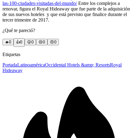
las-100-ciudades-visitadas-del-mundo/
Entre los complejos a
renovar, figura el Royal Hideaway que fue parte de la adquisición
de sus nuevos hoteles y que está previsto que finalice durante el
tercer trimestre de 2017.
¿Qué te pareció?
🔥
0
👍
0
😲
0
😢
0
😠
0
Etiquetas
Portada
Latinoamérica
Occidental Hotels &amp; Resorts
Royal
Hideaway