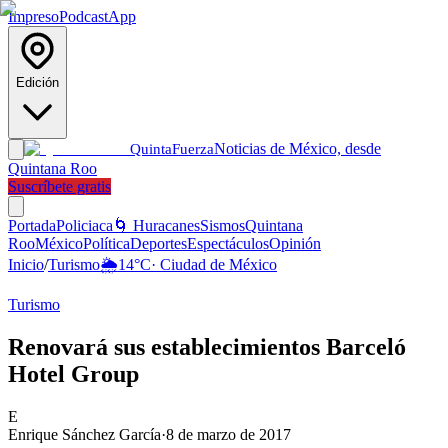
Impreso
Podcast
App
Edición
Noticias de México, desde
Quinta
Fuerza
Quintana Roo
Suscríbete gratis
Portada
Policiaca
🌀 Huracanes
Sismos
Quintana
Roo
México
Política
Deportes
Espectáculos
Opinión
Inicio
/
Turismo
🌦️
14
°C
·
Ciudad de México
Turismo
Renovará sus establecimientos Barceló
Hotel Group
E
Enrique Sánchez García
·
8 de marzo de 2017