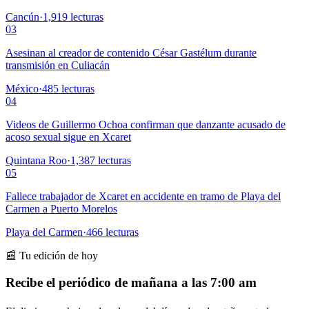
Cancún
·
1,919
lecturas
03
Asesinan al creador de contenido César Gastélum durante
transmisión en Culiacán
México
·
485
lecturas
04
Videos de Guillermo Ochoa confirman que danzante acusado de
acoso sexual sigue en Xcaret
Quintana Roo
·
1,387
lecturas
05
Fallece trabajador de Xcaret en accidente en tramo de Playa del
Carmen a Puerto Morelos
Playa del Carmen
·
466
lecturas
📰 Tu edición de hoy
Recibe el periódico de mañana a las 7:00 am