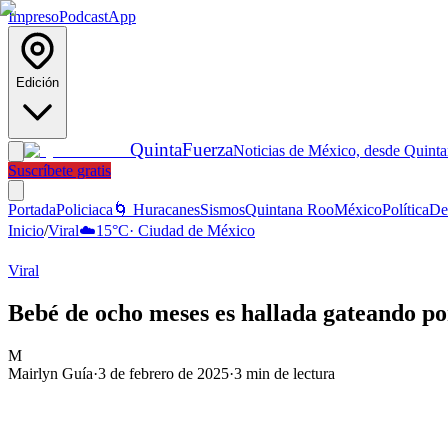
Impreso
Podcast
App
Edición
Quinta
Fuerza
Noticias de México, desde Quint
Suscríbete gratis
Portada
Policiaca
🌀 Huracanes
Sismos
Quintana Roo
México
Política
De
Inicio
/
Viral
☁️
15
°C
·
Ciudad de México
Viral
Bebé de ocho meses es hallada gateando po
M
Mairlyn Guía
·
3 de febrero de 2025
·
3
min de lectura