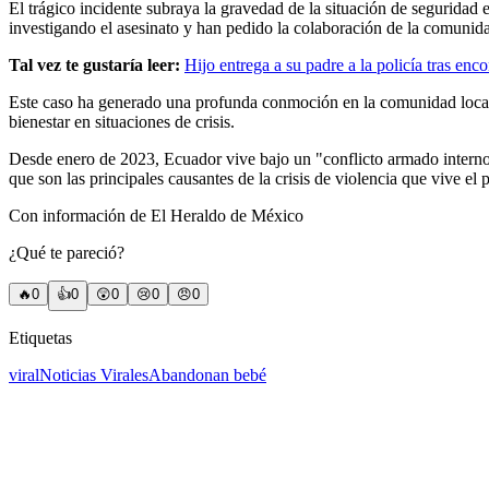
El trágico incidente subraya la gravedad de la situación de seguridad
investigando el asesinato y han pedido la colaboración de la comunidad 
Tal vez te gustaría leer:
Hijo entrega a su padre a la policía tras enc
Este caso ha generado una profunda conmoción en la comunidad local y 
bienestar en situaciones de crisis.
Desde enero de 2023, Ecuador vive bajo un "conflicto armado interno" 
que son las principales causantes de la crisis de violencia que vive e
Con información de El Heraldo de México
¿Qué te pareció?
🔥
0
👍
0
😲
0
😢
0
😠
0
Etiquetas
viral
Noticias Virales
Abandonan bebé