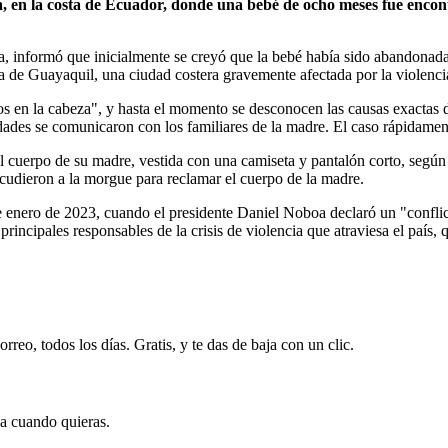
a, en la costa de Ecuador, donde una bebé de ocho meses fue enco
lpa, informó que inicialmente se creyó que la bebé había sido abandonad
ia de Guayaquil, una ciudad costera gravemente afectada por la violencia
os en la cabeza", y hasta el momento se desconocen las causas exactas de
idades se comunicaron con los familiares de la madre. El caso rápidament
 cuerpo de su madre, vestida con una camiseta y pantalón corto, según 
acudieron a la morgue para reclamar el cuerpo de la madre.
e enero de 2023, cuando el presidente Daniel Noboa declaró un "conflic
 principales responsables de la crisis de violencia que atraviesa el paí
rreo, todos los días. Gratis, y te das de baja con un clic.
ja cuando quieras.