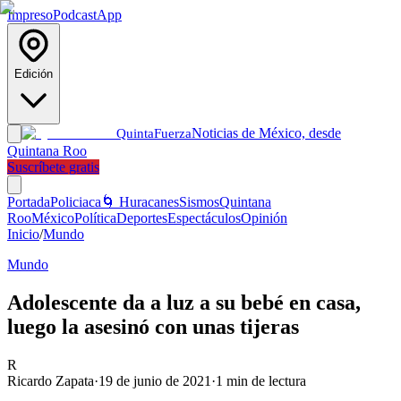
Impreso
Podcast
App
Edición
Noticias de México, desde
Quinta
Fuerza
Quintana Roo
Suscríbete gratis
Portada
Policiaca
🌀 Huracanes
Sismos
Quintana
Roo
México
Política
Deportes
Espectáculos
Opinión
Inicio
/
Mundo
Mundo
Adolescente da a luz a su bebé en casa,
luego la asesinó con unas tijeras
R
Ricardo Zapata
·
19 de junio de 2021
·
1
min de lectura