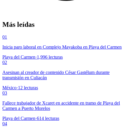
Más leídas
01
Inicia paro laboral en Complejo Mayakoba en Playa del Carmen
Playa del Carmen
·
1,996
lecturas
02
Asesinan al creador de contenido César Gastélum durante
transmisión en Culiacán
México
·
12
lecturas
03
Fallece trabajador de Xcaret en accidente en tramo de Playa del
Carmen a Puerto Morelos
Playa del Carmen
·
614
lecturas
04