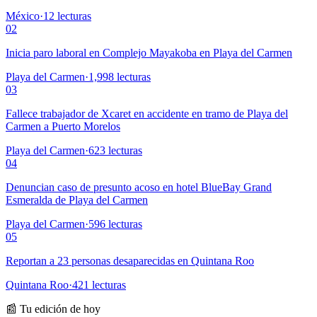
México
·
12
lecturas
02
Inicia paro laboral en Complejo Mayakoba en Playa del Carmen
Playa del Carmen
·
1,998
lecturas
03
Fallece trabajador de Xcaret en accidente en tramo de Playa del
Carmen a Puerto Morelos
Playa del Carmen
·
623
lecturas
04
Denuncian caso de presunto acoso en hotel BlueBay Grand
Esmeralda de Playa del Carmen
Playa del Carmen
·
596
lecturas
05
Reportan a 23 personas desaparecidas en Quintana Roo
Quintana Roo
·
421
lecturas
📰 Tu edición de hoy