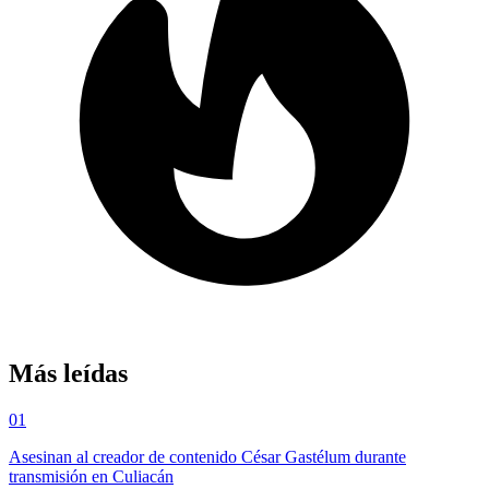
Más leídas
01
Asesinan al creador de contenido César Gastélum durante
transmisión en Culiacán