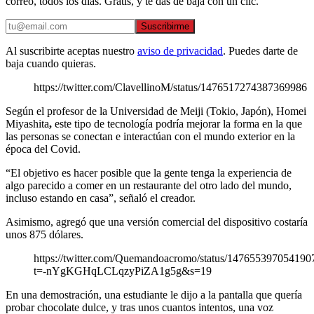
correo, todos los días. Gratis, y te das de baja con un clic.
Suscribirme
Al suscribirte aceptas nuestro
aviso de privacidad
. Puedes darte de
baja cuando quieras.
https://twitter.com/ClavellinoM/status/1476517274387369986
Según el profesor de la Universidad de Meiji (Tokio, Japón), Homei
Miyashita
,
este tipo de tecnología podría mejorar la forma en la que
las personas se conectan e interactúan con el mundo exterior en la
época del Covid.
“El objetivo es hacer posible que la gente tenga la experiencia de
algo parecido a comer en un restaurante del otro lado del mundo,
incluso estando en casa”, señaló el creador.
Asimismo, agregó que una versión comercial del dispositivo costaría
unos 875 dólares.
https://twitter.com/Quemandoacromo/status/147655397054190
t=-nYgKGHqLCLqzyPiZA1g5g&s=19
En una demostración, una estudiante le dijo a la pantalla que quería
probar chocolate dulce, y tras unos cuantos intentos, una voz