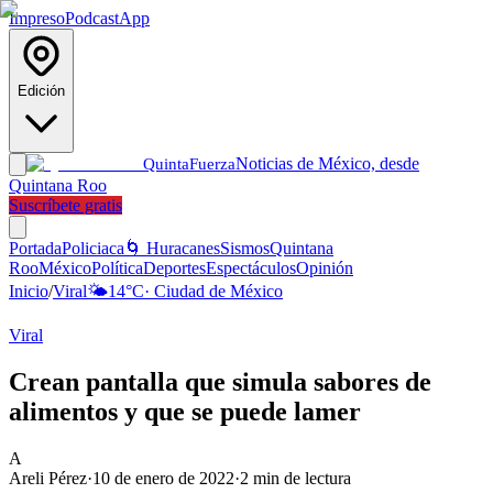
Impreso
Podcast
App
Edición
Noticias de México, desde
Quinta
Fuerza
Quintana Roo
Suscríbete gratis
Portada
Policiaca
🌀 Huracanes
Sismos
Quintana
Roo
México
Política
Deportes
Espectáculos
Opinión
Inicio
/
Viral
🌤️
14
°C
·
Ciudad de México
Viral
Crean pantalla que simula sabores de
alimentos y que se puede lamer
A
Areli Pérez
·
10 de enero de 2022
·
2
min de lectura