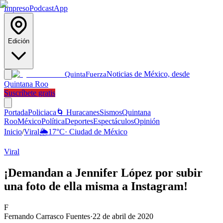
Impreso
Podcast
App
Edición
Noticias de México, desde
Quinta
Fuerza
Quintana Roo
Suscríbete gratis
Portada
Policiaca
🌀 Huracanes
Sismos
Quintana
Roo
México
Política
Deportes
Espectáculos
Opinión
Inicio
/
Viral
🌦️
17
°C
·
Ciudad de México
Viral
¡Demandan a Jennifer López por subir
una foto de ella misma a Instagram!
F
Fernando Carrasco Fuentes
·
22 de abril de 2020