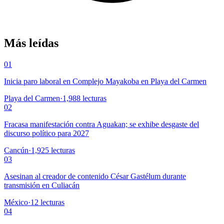
Más leídas
01
Inicia paro laboral en Complejo Mayakoba en Playa del Carmen
Playa del Carmen
·
1,988
lecturas
02
Fracasa manifestación contra Aguakan; se exhibe desgaste del
discurso político para 2027
Cancún
·
1,925
lecturas
03
Asesinan al creador de contenido César Gastélum durante
transmisión en Culiacán
México
·
12
lecturas
04