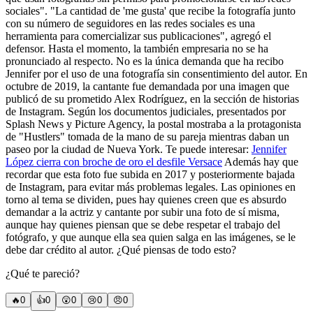
sociales".
"La cantidad de 'me gusta' que recibe la fotografía junto
con su número de seguidores en las redes sociales es una
herramienta para comercializar sus publicaciones", agregó el
defensor.
Hasta el momento, la también empresaria no se ha
pronunciado al respecto.
No es la única demanda que ha recibo
Jennifer por el uso de una fotografía sin consentimiento del autor. En
octubre de 2019, la cantante fue demandada por una imagen que
publicó de su prometido Alex Rodríguez, en la sección de historias
de Instagram.
Según los documentos judiciales, presentados por
Splash News y Picture Agency, la postal mostraba a la protagonista
de "Hustlers" tomada de la mano de su pareja mientras daban un
paseo por la ciudad de Nueva York.
Te puede interesar:
Jennifer
López cierra con broche de oro el desfile Versace
Además hay que
recordar que esta foto fue subida en 2017 y posteriormente bajada
de Instagram, para evitar más problemas legales. Las opiniones en
torno al tema se dividen, pues hay quienes creen que es absurdo
demandar a la actriz y cantante por subir una foto de sí misma,
aunque hay quienes piensan que se debe respetar el trabajo del
fotógrafo, y que aunque ella sea quien salga en las imágenes, se le
debe dar crédito al autor. ¿Qué piensas de todo esto?
¿Qué te pareció?
🔥
0
👍
0
😲
0
😢
0
😠
0