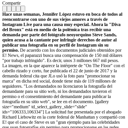
Compartir
Hace unas semanas, Jennifer López estuvo en boca de todos al
reencontrarse con uno de sus viejos amores a través de
Instagram Live para una causa muy especial. Ahora la "Diva
del Bronx" está en medio de la polémica tras recibir una
demanda por parte del fotógrafo neoyorquino Steve Sands,
quien acusa a la cantante por infringir derechos de autor al
publicar una fotografía en su perfil de Instagram sin su
permiso.
De acuerdo con los documentos judiciales obtenidos por
E! News, el paparazzi busca una compensación de 150 mil dólares
"por trabajo infringido". Es decir, unos 3 millones 667 mil pesos.
La imagen, en la que aparece la intérprete de "On The Floor" con el
cabello rizado y corto, fue publicada el 22 de junio de 2017 y la
demanda federal cita que JLo usó la foto para "promocionar su
marca" en dicha red social, donde tiene más de 119 millones de
seguidores.
"Los demandados no licenciaron la fotografía del
demandante para su sitio web, ni los demandados tuvieron el
permiso o el consentimiento del demandante para publicar la
fotografía en su sitio web", se lee en el documento.
[gallery
size="medium" td_select_gallery_slide="slide"
ids="106333,106334"]
La solicitud fue presentada por el abogado
Richard Liebowitz en la corte federal de Manhattan y compartió con
E! que el caso de Steve es un "gran ejemplo para las celebridades
que usan fotografías sin permiso para promocionarse en las redes