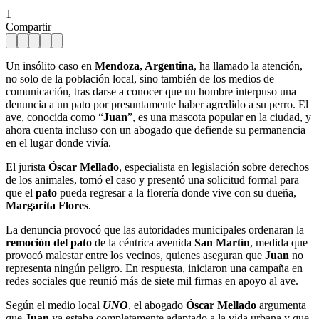
1
Compartir
Un insólito caso en
Mendoza, Argentina
, ha llamado la atención,
no solo de la población local, sino también de los medios de
comunicación, tras darse a conocer que un hombre interpuso una
denuncia a un pato por presuntamente haber agredido a su perro. El
ave, conocida como “
Juan
”, es una mascota popular en la ciudad, y
ahora cuenta incluso con un abogado que defiende su permanencia
en el lugar donde vivía.
El jurista
Óscar Mellado
, especialista en legislación sobre derechos
de los animales, tomó el caso y presentó una solicitud formal para
que el
pato
pueda regresar a la florería donde vive con su dueña,
Margarita Flores
.
La denuncia provocó que las autoridades municipales ordenaran la
remoción del pato
de la céntrica avenida
San Martín
, medida que
provocó malestar entre los vecinos, quienes aseguran que
Juan
no
representa ningún peligro. En respuesta, iniciaron una campaña en
redes sociales que reunió más de siete mil firmas en apoyo al ave.
Según el medio local
UNO
, el abogado
Óscar Mellado
argumenta
que
Juan
ya estaba completamente adaptado a la vida urbana y que