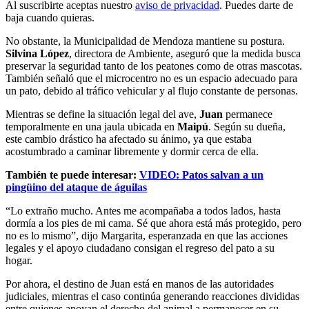
Al suscribirte aceptas nuestro
aviso de privacidad
. Puedes darte de
baja cuando quieras.
No obstante, la Municipalidad de Mendoza mantiene su postura.
Silvina López
, directora de Ambiente, aseguró que la medida busca
preservar la seguridad tanto de los peatones como de otras mascotas.
También señaló que el microcentro no es un espacio adecuado para
un pato, debido al tráfico vehicular y al flujo constante de personas.
Mientras se define la situación legal del ave,
Juan
permanece
temporalmente en una jaula ubicada en
Maipú
. Según su dueña,
este cambio drástico ha afectado su ánimo, ya que estaba
acostumbrado a caminar libremente y dormir cerca de ella.
También te puede interesar:
VIDEO: Patos salvan a un
pingüino del ataque de águilas
“Lo extraño mucho. Antes me acompañaba a todos lados, hasta
dormía a los pies de mi cama. Sé que ahora está más protegido, pero
no es lo mismo”, dijo Margarita, esperanzada en que las acciones
legales y el apoyo ciudadano consigan el regreso del pato a su
hogar.
Por ahora, el destino de Juan está en manos de las autoridades
judiciales, mientras el caso continúa generando reacciones divididas
entre quienes apoyan el derecho del animal a permanecer en su