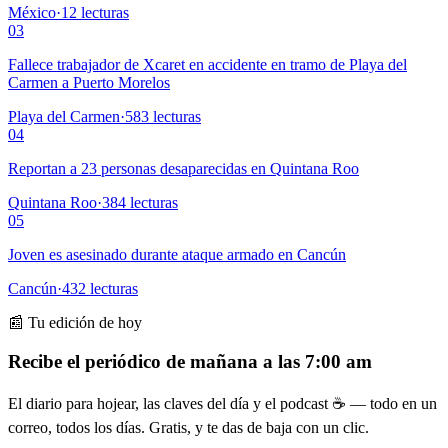
México
·
12
lecturas
03
Fallece trabajador de Xcaret en accidente en tramo de Playa del
Carmen a Puerto Morelos
Playa del Carmen
·
583
lecturas
04
Reportan a 23 personas desaparecidas en Quintana Roo
Quintana Roo
·
384
lecturas
05
Joven es asesinado durante ataque armado en Cancún
Cancún
·
432
lecturas
📰 Tu edición de hoy
Recibe el periódico de mañana a las 7:00 am
El diario para hojear, las claves del día y el podcast ☕ — todo en un
correo, todos los días. Gratis, y te das de baja con un clic.