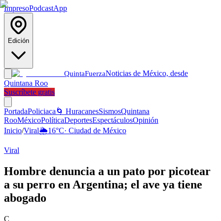
Impreso
Podcast
App
Edición
Noticias de México, desde
Quinta
Fuerza
Quintana Roo
Suscríbete gratis
Portada
Policiaca
🌀 Huracanes
Sismos
Quintana
Roo
México
Política
Deportes
Espectáculos
Opinión
Inicio
/
Viral
🌦️
16
°C
·
Ciudad de México
Viral
Hombre denuncia a un pato por picotear
a su perro en Argentina; el ave ya tiene
abogado
C