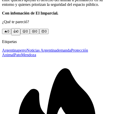
entorno y quienes priorizan la seguridad del espacio público.
Con infomación de El Imparcial.
¿Qué te pareció?
🔥
0
👍
0
😲
0
😢
0
😠
0
Etiquetas
Argentina
perro
Noticias Argentina
demanda
Protección
Animal
Pato
Mendoza