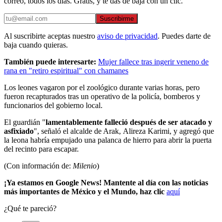
correo, todos los días. Gratis, y te das de baja con un clic.
Suscribirme
Al suscribirte aceptas nuestro
aviso de privacidad
. Puedes darte de
baja cuando quieras.
También puede interesarte:
Mujer fallece tras ingerir veneno de
rana en "retiro espiritual" con chamanes
Los leones vagaron por el zoológico durante varias horas, pero
fueron recapturados tras un operativo de la policía, bomberos y
funcionarios del gobierno local.
El guardián "
lamentablemente falleció después de ser atacado y
asfixiado
", señaló el alcalde de Arak, Alireza Karimi, y agregó que
la leona habría empujado una palanca de hierro para abrir la puerta
del recinto para escapar.
(Con información de:
Milenio
)
¡Ya estamos en Google News! Mantente al día con las noticias
más importantes de México y el Mundo, haz clic
aquí
¿Qué te pareció?