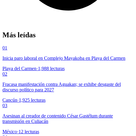
Más leídas
01
Inicia paro laboral en Complejo Mayakoba en Playa del Carmen
Playa del Carmen
·
1,988
lecturas
02
Fracasa manifestación contra Aguakan; se exhibe desgaste del
discurso político para 2027
Cancún
·
1,925
lecturas
03
Asesinan al creador de contenido César Gastélum durante
transmisión en Culiacán
México
·
12
lecturas