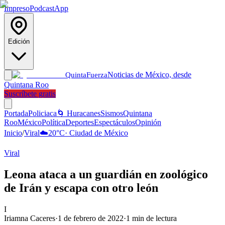
Impreso
Podcast
App
Edición
Noticias de México, desde
Quinta
Fuerza
Quintana Roo
Suscríbete gratis
Portada
Policiaca
🌀 Huracanes
Sismos
Quintana
Roo
México
Política
Deportes
Espectáculos
Opinión
Inicio
/
Viral
☁️
20
°C
·
Ciudad de México
Viral
Leona ataca a un guardián en zoológico
de Irán y escapa con otro león
I
Iriamna Caceres
·
1 de febrero de 2022
·
1
min de lectura