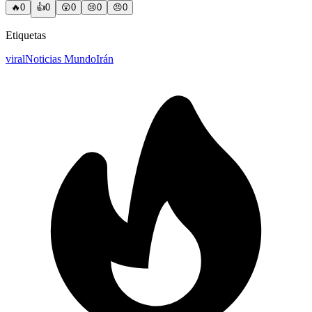
🔥
0
👍
0
😲
0
😢
0
😠
0
Etiquetas
viral
Noticias Mundo
Irán