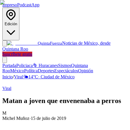
Impreso
Podcast
App
Edición
Noticias de México, desde
Quinta
Fuerza
Quintana Roo
Suscríbete gratis
Portada
Policiaca
🌀 Huracanes
Sismos
Quintana
Roo
México
Política
Deportes
Espectáculos
Opinión
Inicio
/
Viral
🌤️
14
°C
·
Ciudad de México
Viral
Matan a joven que envenenaba a perros
M
Michel Muñoz
·
15 de julio de 2019