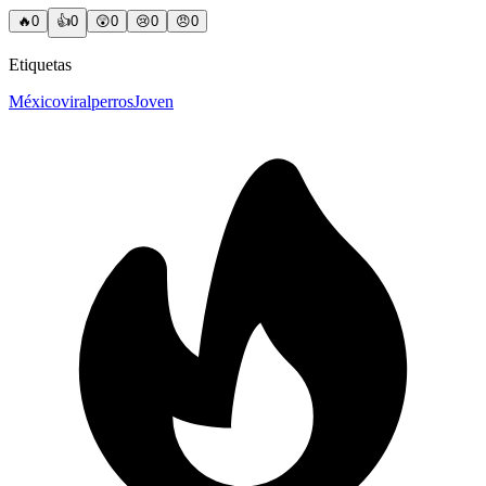
🔥
0
👍
0
😲
0
😢
0
😠
0
Etiquetas
México
viral
perros
Joven