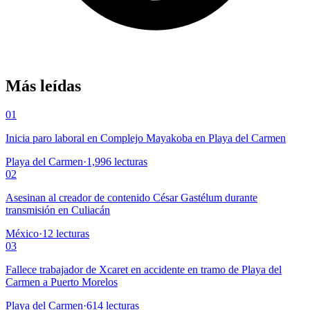
Más leídas
01
Inicia paro laboral en Complejo Mayakoba en Playa del Carmen
Playa del Carmen
·
1,996
lecturas
02
Asesinan al creador de contenido César Gastélum durante
transmisión en Culiacán
México
·
12
lecturas
03
Fallece trabajador de Xcaret en accidente en tramo de Playa del
Carmen a Puerto Morelos
Playa del Carmen
·
614
lecturas