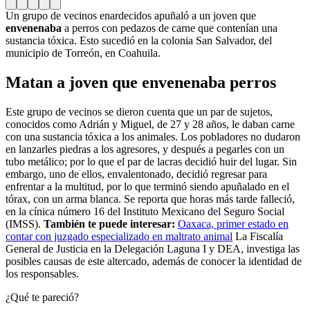
Un grupo de vecinos enardecidos apuñaló a un joven que
envenenaba
a perros con pedazos de carne que contenían una
sustancia tóxica. Esto sucedió en la colonia San Salvador, del
municipio de Torreón, en Coahuila.
Matan a joven que envenenaba perros
Este grupo de vecinos se dieron cuenta que un par de sujetos,
conocidos como Adrián y Miguel, de 27 y 28 años, le daban carne
con una sustancia tóxica a los animales. Los pobladores no dudaron
en lanzarles piedras a los agresores, y después a pegarles con un
tubo metálico; por lo que el par de lacras decidió huir del lugar. Sin
embargo, uno de ellos, envalentonado, decidió regresar para
enfrentar a la multitud, por lo que terminó siendo apuñalado en el
tórax, con un arma blanca. Se reporta que horas más tarde falleció,
en la cínica número 16 del Instituto Mexicano del Seguro Social
(IMSS).
También te puede interesar:
Oaxaca, primer estado en
contar con juzgado especializado en maltrato animal
La Fiscalía
General de Justicia en la Delegación Laguna I y DEA, investiga las
posibles causas de este altercado, además de conocer la identidad de
los responsables.
¿Qué te pareció?