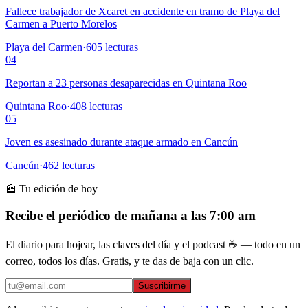
Fallece trabajador de Xcaret en accidente en tramo de Playa del
Carmen a Puerto Morelos
Playa del Carmen
·
605
lecturas
04
Reportan a 23 personas desaparecidas en Quintana Roo
Quintana Roo
·
408
lecturas
05
Joven es asesinado durante ataque armado en Cancún
Cancún
·
462
lecturas
📰 Tu edición de hoy
Recibe el periódico de mañana a las 7:00 am
El diario para hojear, las claves del día y el podcast ☕ — todo en un
correo, todos los días. Gratis, y te das de baja con un clic.
Suscribirme