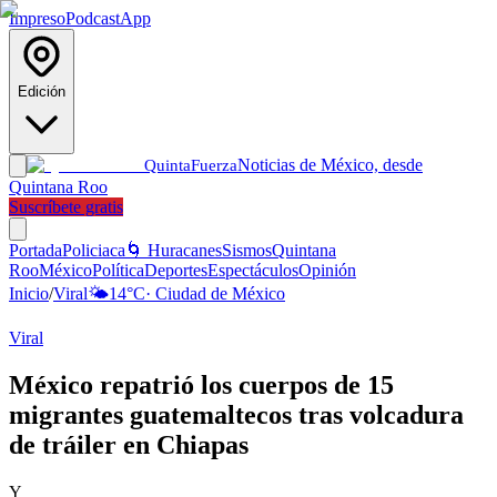
Impreso
Podcast
App
Edición
Noticias de México, desde
Quinta
Fuerza
Quintana Roo
Suscríbete gratis
Portada
Policiaca
🌀 Huracanes
Sismos
Quintana
Roo
México
Política
Deportes
Espectáculos
Opinión
Inicio
/
Viral
🌤️
14
°C
·
Ciudad de México
Viral
México repatrió los cuerpos de 15
migrantes guatemaltecos tras volcadura
de tráiler en Chiapas
Y