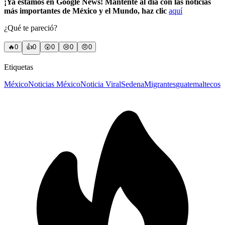
¡Ya estamos en Google News! Mantente al día con las noticias
más importantes de México y el Mundo, haz clic
aquí
¿Qué te pareció?
🔥
0
👍
0
😲
0
😢
0
😠
0
Etiquetas
México
Noticias México
Noticia Viral
Sedena
Migrantes
guatemaltecos