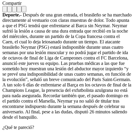
Compartir
Deporte.-
Después de una gran entrada, el brasileño se ha marchado
directamente al vestuario con claras muestras de dolor. Todo apunta
a que el PSG tendrá que enfrentarse al Barca sin Neymar. Neymar
sufrió la lesión a causa de una dura entrada que recibió en la noche
del miércoles, durante un partido de la Copa francesa contra el
Caen, el cual lo deja leiosanado durante un tiempo. El atacante
brasileño Neymar (PSG) estará indisponible durante unas cuatro
semanas por una lesión muscular y no podrá jugar el partido de ida
de octavos de final de Liga de Campeones contra el FC Barcelona,
anunció este jueves su equipo. Las pruebas médicas a las que fue
sometido hoy muestran una lesión del abductor mayor izquierdo “y
se prevé una indisponibilidad de unas cuatro semanas, en función de
la evolución”, señaló un breve comunicado del Paris Saint-Germain.
A tan solo 6 días de enfrentarse al Barça en los octavos de final de la
Champions League, la presencia del exfutbolista azulgrana no está
para nada asegurada. Recordar también que, el pasado domingo en
el partido contra el Marsella, Neymar ya no salió de titular tras
encontrarse indispuesto durante la semana después de celebrar su
aniversario. Al final, pese a las dudas, disputó 26 minutos saliendo
desde el banquillo.
¿Qué te pareció?