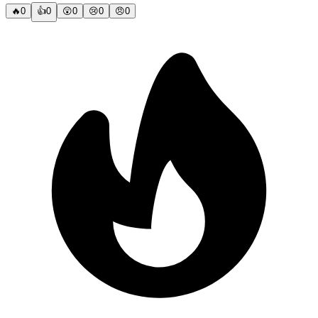
🔥
0
👍
0
😲
0
😢
0
😠
0