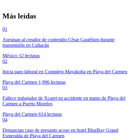
Más leídas
01
Asesinan al creador de contenido César Gastélum durante
transmisión en Culiacán
México
·
12
lecturas
02
Inicia paro laboral en Complejo Mayakoba en Playa del Carmen
Playa del Carmen
·
1,996
lecturas
03
Fallece trabajador de Xcaret en accidente en tramo de Playa del
Carmen a Puerto Morelos
Playa del Carmen
·
614
lecturas
04
Denuncian caso de presunto acoso en hotel BlueBay Grand
Esmeralda de Playa del Carmen