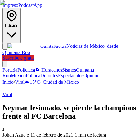
Impreso
Podcast
App
Edición
Noticias de México, desde
Quinta
Fuerza
Quintana Roo
Suscríbete gratis
Portada
Policiaca
🌀 Huracanes
Sismos
Quintana
Roo
México
Política
Deportes
Espectáculos
Opinión
Inicio
/
Viral
☁️
15
°C
·
Ciudad de México
Viral
Neymar lesionado, se pierde la champions
frente al FC Barcelona
J
Johan Azuaje
·
11 de febrero de 2021
·
1
min de lectura