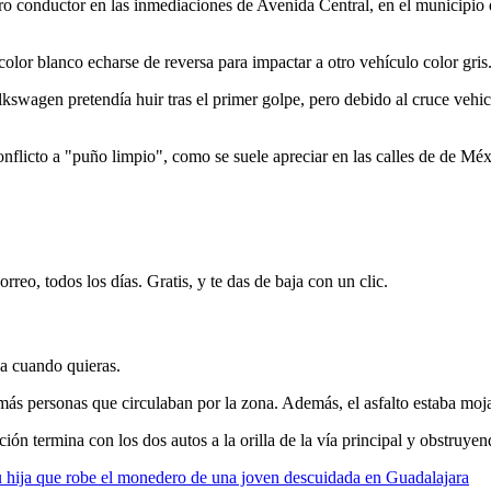
tro conductor en las inmediaciones de Avenida Central, en el municipi
lor blanco echarse de reversa para impactar a otro vehículo color gris.
swagen pretendía huir tras el primer golpe, pero debido al cruce vehicul
conflicto a "puño limpio", como se suele apreciar en las calles de de Méx
rreo, todos los días. Gratis, y te das de baja con un clic.
ja cuando quieras.
demás personas que circulaban por la zona. Además, el asfalto estaba moj
ción termina con los dos autos a la orilla de la vía principal y obstruye
su hija que robe el monedero de una joven descuidada en Guadalajara