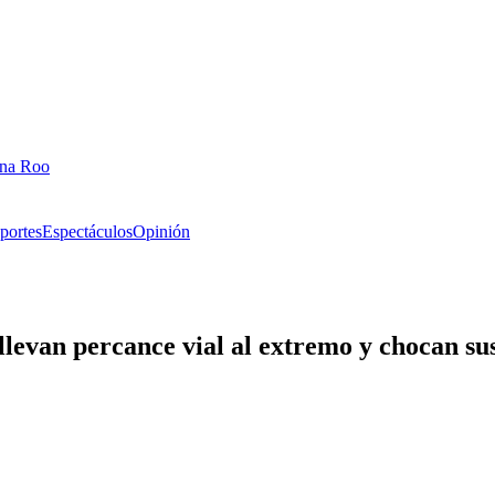
ana Roo
portes
Espectáculos
Opinión
llevan percance vial al extremo y chocan su