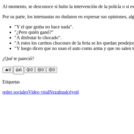
Al momento, se desconoce si hubo la intervención de la policía o si es
Por su parte, los internautas no dudaron en expresar sus opiniones, al
"Y el que graba no hace nada".
"¿Pero quién ganó?"
"A disfrutar lo chocado".
"A estos los carritos chocones de la feria se les quedan pendejo
"Y luego dicen que no usan el auto como arma y que no salen tod
¿Qué te pareció?
🔥
0
👍
0
😲
0
😢
0
😠
0
Etiquetas
redes sociales
Video viral
Nezahualcóyotl