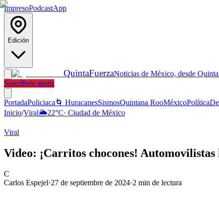
Impreso
Podcast
App
Edición
Quinta
Fuerza
Noticias de México, desde Quint
Suscríbete gratis
Portada
Policiaca
🌀 Huracanes
Sismos
Quintana Roo
México
Política
De
Inicio
/
Viral
🌦️
22
°C
·
Ciudad de México
Viral
Video: ¡Carritos chocones! Automovilistas 
C
Carlos Espejel
·
27 de septiembre de 2024
·
2
min de lectura