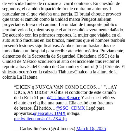
de velocidad antes de cruzarse al carril contrario. En cuestión de
segundos, el camión impactó de frente contra un automóvil
particular en el que viajaba una pareja. El brutal choque provocó
que tanto el camión como la unidad marca Peugeot salieran
proyectados fuera del camino. La unidad de transporte público
terminó volcada, mientras que el auto resultó severamente dañado.
De acuerdo con los primeros reportes, la mujer que viajaba en el
auto sufrió fracturas en los brazos, mientras que el hombre también
presentó lesiones significativas. Ambos fueron trasladados de
inmediato a un hospital para recibir atención médica. Previamente,
elementos de la Secretaría de Seguridad Ciudadana (SSC) de la
Ciudad de México acudieron al sitio del accidente tras recibir el
reporte a través del Centro de Comando y Control (C2) Oriente. El
siniestro ocurrió en la calzada Tláhuac-Chalco, a la altura de la
colonia La Habana.
“DICEN q NUNCA VAN COMO LOCOS…" "…AY
DIOS, AY DIOS!” Así iba el conductor de este camión
de la Ruta 51 por
@TlahuacRenace
Y así se estrelló vs
el auto en el q iba una pareja. Ella acabó con fracturas
de brazos. Él herido…
@SSC_CDMX
llegó para
apoyarlos.
@FiscaliaCDMX
indaga.
pic.twitter.com/ao1U2X4JJp
— Carlos Jiménez (@c4jimenez)
March 16, 2025