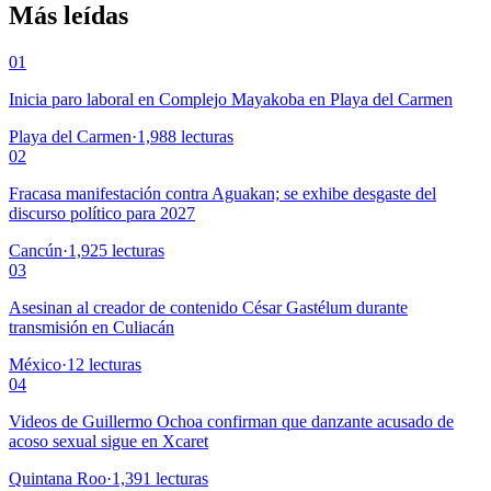
Más leídas
01
Inicia paro laboral en Complejo Mayakoba en Playa del Carmen
Playa del Carmen
·
1,988
lecturas
02
Fracasa manifestación contra Aguakan; se exhibe desgaste del
discurso político para 2027
Cancún
·
1,925
lecturas
03
Asesinan al creador de contenido César Gastélum durante
transmisión en Culiacán
México
·
12
lecturas
04
Videos de Guillermo Ochoa confirman que danzante acusado de
acoso sexual sigue en Xcaret
Quintana Roo
·
1,391
lecturas