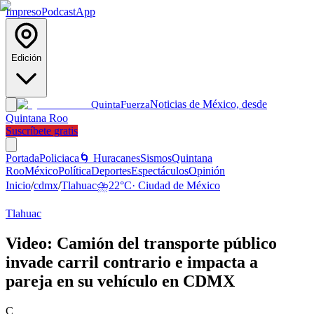
Impreso
Podcast
App
Edición
Noticias de México, desde
Quinta
Fuerza
Quintana Roo
Suscríbete gratis
Portada
Policiaca
🌀 Huracanes
Sismos
Quintana
Roo
México
Política
Deportes
Espectáculos
Opinión
Inicio
/
cdmx
/
Tlahuac
⛈️
22
°C
·
Ciudad de México
Tlahuac
Video: Camión del transporte público
invade carril contrario e impacta a
pareja en su vehículo en CDMX
C