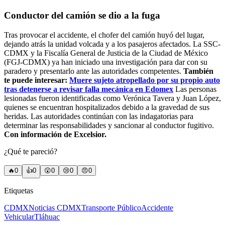
Conductor del camión se dio a la fuga
Tras provocar el accidente, el chofer del camión huyó del lugar,
dejando atrás la unidad volcada y a los pasajeros afectados. La SSC-
CDMX y la Fiscalía General de Justicia de la Ciudad de México
(FGJ-CDMX) ya han iniciado una investigación para dar con su
paradero y presentarlo ante las autoridades competentes.
También
te puede interesar:
Muere sujeto atropellado por su propio auto
tras detenerse a revisar falla mecánica en Edomex
Las personas
lesionadas fueron identificadas como Verónica Tavera y Juan López,
quienes se encuentran hospitalizados debido a la gravedad de sus
heridas. Las autoridades continúan con las indagatorias para
determinar las responsabilidades y sancionar al conductor fugitivo.
Con información de Excelsior.
¿Qué te pareció?
🔥
0
👍
0
😲
0
😢
0
😠
0
Etiquetas
CDMX
Noticias CDMX
Transporte Público
Accidente
Vehicular
Tláhuac