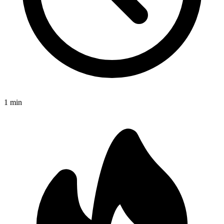
1
min