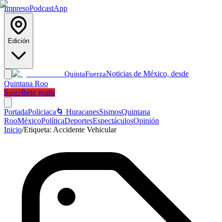
Impreso
Podcast
App
Edición
Noticias de México, desde
Quinta
Fuerza
Quintana Roo
Suscríbete gratis
Portada
Policiaca
🌀 Huracanes
Sismos
Quintana
Roo
México
Política
Deportes
Espectáculos
Opinión
Inicio
/
Etiqueta:
Accidente Vehicular