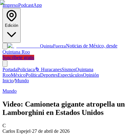
Impreso
Podcast
App
Edición
Noticias de México, desde
Quinta
Fuerza
Quintana Roo
Suscríbete gratis
Portada
Policiaca
🌀 Huracanes
Sismos
Quintana
Roo
México
Política
Deportes
Espectáculos
Opinión
Inicio
/
Mundo
Mundo
Video: Camioneta gigante atropella un
Lamborghini en Estados Unidos
C
Carlos Espejel
·
27 de abril de 2026