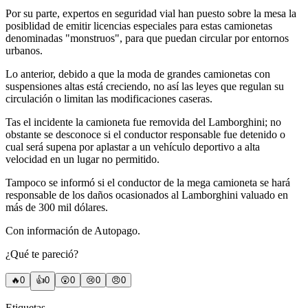
Por su parte, expertos en seguridad vial han puesto sobre la mesa la
posiblidad de emitir licencias especiales para estas camionetas
denominadas "monstruos", para que puedan circular por entornos
urbanos.
Lo anterior, debido a que la moda de grandes camionetas con
suspensiones altas está creciendo, no así las leyes que regulan su
circulación o limitan las modificaciones caseras.
Tas el incidente la camioneta fue removida del Lamborghini; no
obstante se desconoce si el conductor responsable fue detenido o
cual será supena por aplastar a un vehículo deportivo a alta
velocidad en un lugar no permitido.
Tampoco se informó si el conductor de la mega camioneta se hará
responsable de los daños ocasionados al Lamborghini valuado en
más de 300 mil dólares.
Con información de Autopago.
¿Qué te pareció?
🔥
0
👍
0
😲
0
😢
0
😠
0
Etiquetas