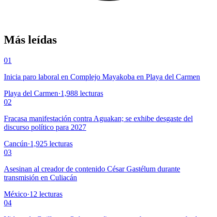
Más leídas
01
Inicia paro laboral en Complejo Mayakoba en Playa del Carmen
Playa del Carmen
·
1,988
lecturas
02
Fracasa manifestación contra Aguakan; se exhibe desgaste del
discurso político para 2027
Cancún
·
1,925
lecturas
03
Asesinan al creador de contenido César Gastélum durante
transmisión en Culiacán
México
·
12
lecturas
04