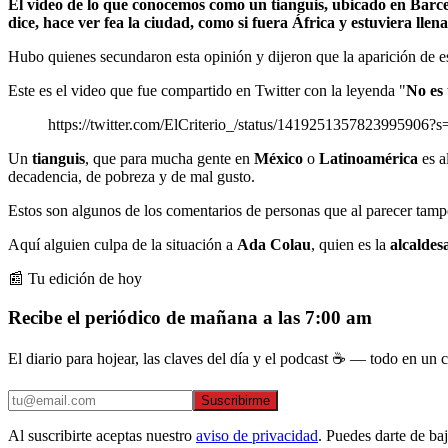
El video de lo que conocemos como un tianguis, ubicado en Barcelo
dice, hace ver fea la ciudad, como si fuera África y estuviera llen
Hubo quienes secundaron esta opinión y dijeron que la aparición de e
Este es el video que fue compartido en Twitter con la leyenda "
No es 
https://twitter.com/ElCriterio_/status/1419251357823995906?s
Un
tianguis
, que para mucha gente en
México
o
Latinoamérica
es a
decadencia, de pobreza y de mal gusto.
Estos son algunos de los comentarios de personas que al parecer tamp
Aquí alguien culpa de la situación a
Ada Colau
, quien es la
alcaldes
📰 Tu edición de hoy
Recibe el periódico de mañana a las 7:00 am
El diario para hojear, las claves del día y el podcast ☕ — todo en un co
Suscribirme
Al suscribirte aceptas nuestro
aviso de privacidad
. Puedes darte de ba