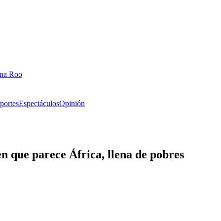
ana Roo
portes
Espectáculos
Opinión
en que parece África, llena de pobres