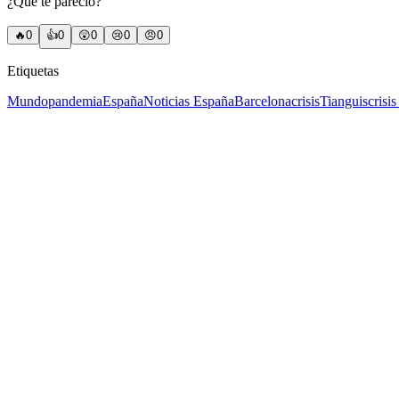
¿Qué te pareció?
🔥
0
👍
0
😲
0
😢
0
😠
0
Etiquetas
Mundo
pandemia
España
Noticias España
Barcelona
crisis
Tianguis
crisi