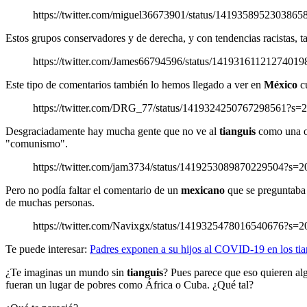
https://twitter.com/miguel36673901/status/141935895230386
Estos grupos conservadores y de derecha, y con tendencias racistas,
https://twitter.com/James66794596/status/1419316112127401
Este tipo de comentarios también lo hemos llegado a ver en
México
c
https://twitter.com/DRG_77/status/1419324250767298561?s=
Desgraciadamente hay mucha gente que no ve al
tianguis
como una op
"comunismo".
https://twitter.com/jam3734/status/1419253089870229504?s=2
Pero no podía faltar el comentario de un
mexicano
que se preguntaba
de muchas personas.
https://twitter.com/Navixgx/status/1419325478016540676?s=2
Te puede interesar:
Padres exponen a su hijos al COVID-19 en los ti
¿Te imaginas un mundo sin
tianguis
? Pues parece que eso quieren alg
fueran un lugar de pobres como África o Cuba. ¿Qué tal?