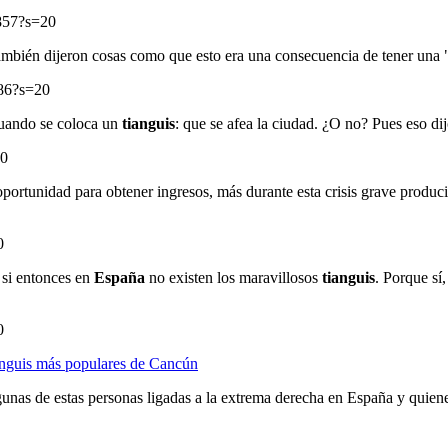
5857?s=20
 también dijeron cosas como que esto era una consecuencia de tener un
986?s=20
uando se coloca un
tianguis
: que se afea la ciudad. ¿O no? Pues eso d
20
ortunidad para obtener ingresos, más durante esta crisis grave produc
0
 si entonces en
España
no existen los maravillosos
tianguis
. Porque sí
0
anguis más populares de Cancún
unas de estas personas ligadas a la extrema derecha en España y quiene