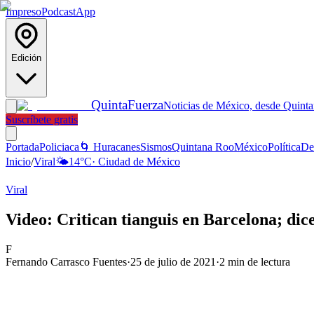
Impreso
Podcast
App
Edición
Quinta
Fuerza
Noticias de México, desde Quint
Suscríbete gratis
Portada
Policiaca
🌀 Huracanes
Sismos
Quintana Roo
México
Política
De
Inicio
/
Viral
🌤️
14
°C
·
Ciudad de México
Viral
Video: Critican tianguis en Barcelona; dic
F
Fernando Carrasco Fuentes
·
25 de julio de 2021
·
2
min de lectura