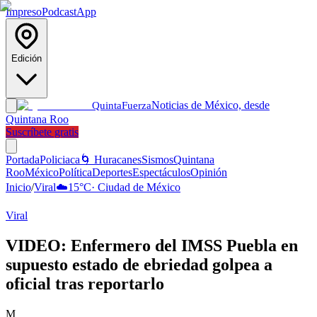
Impreso
Podcast
App
Edición
Noticias de México, desde
Quinta
Fuerza
Quintana Roo
Suscríbete gratis
Portada
Policiaca
🌀 Huracanes
Sismos
Quintana
Roo
México
Política
Deportes
Espectáculos
Opinión
Inicio
/
Viral
☁️
15
°C
·
Ciudad de México
Viral
VIDEO: Enfermero del IMSS Puebla en
supuesto estado de ebriedad golpea a
oficial tras reportarlo
M