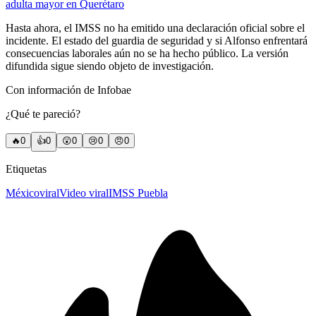
adulta mayor en Querétaro
Hasta ahora, el IMSS no ha emitido una declaración oficial sobre el
incidente. El estado del guardia de seguridad y si Alfonso enfrentará
consecuencias laborales aún no se ha hecho público. La versión
difundida sigue siendo objeto de investigación.
Con información de Infobae
¿Qué te pareció?
🔥
0
👍
0
😲
0
😢
0
😠
0
Etiquetas
México
viral
Video viral
IMSS Puebla