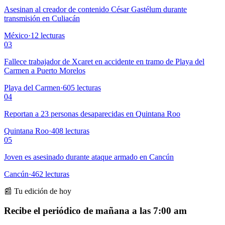
Asesinan al creador de contenido César Gastélum durante
transmisión en Culiacán
México
·
12
lecturas
03
Fallece trabajador de Xcaret en accidente en tramo de Playa del
Carmen a Puerto Morelos
Playa del Carmen
·
605
lecturas
04
Reportan a 23 personas desaparecidas en Quintana Roo
Quintana Roo
·
408
lecturas
05
Joven es asesinado durante ataque armado en Cancún
Cancún
·
462
lecturas
📰 Tu edición de hoy
Recibe el periódico de mañana a las 7:00 am