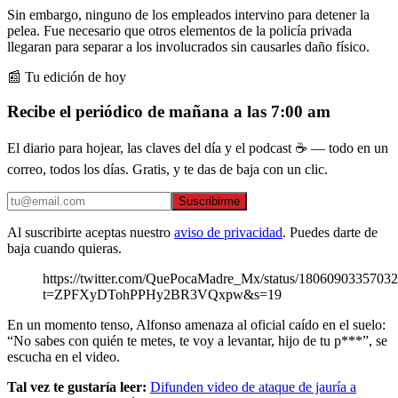
Sin embargo, ninguno de los empleados intervino para detener la
pelea. Fue necesario que otros elementos de la policía privada
llegaran para separar a los involucrados sin causarles daño físico.
📰 Tu edición de hoy
Recibe el periódico de mañana a las 7:00 am
El diario para hojear, las claves del día y el podcast ☕ — todo en un
correo, todos los días. Gratis, y te das de baja con un clic.
Suscribirme
Al suscribirte aceptas nuestro
aviso de privacidad
. Puedes darte de
baja cuando quieras.
https://twitter.com/QuePocaMadre_Mx/status/1806090335703
t=ZPFXyDTohPPHy2BR3VQxpw&s=19
En un momento tenso, Alfonso amenaza al oficial caído en el suelo:
“No sabes con quién te metes, te voy a levantar, hijo de tu p***”, se
escucha en el video.
Tal vez te gustaría leer:
Difunden video de ataque de jauría a