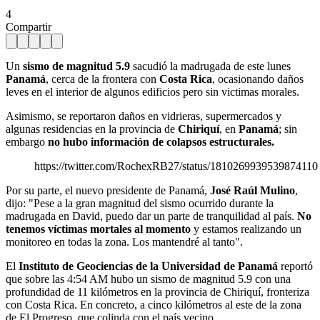
4
Compartir
Un
sismo de magnitud 5.9
sacudió la madrugada de este lunes
Panamá
, cerca de la frontera con
Costa Rica
, ocasionando daños
leves en el interior de algunos edificios pero sin victimas morales.
Asimismo, se reportaron daños en vidrieras, supermercados y
algunas residencias en la provincia de
Chiriquí
, en
Panamá
; sin
embargo
no hubo información de colapsos estructurales.
https://twitter.com/RochexRB27/status/1810269939539874110
Por su parte, el nuevo presidente de Panamá,
José Raúl Mulino
,
dijo: "Pese a la gran magnitud del sismo ocurrido durante la
madrugada en David, puedo dar un parte de tranquilidad al país.
No
tenemos víctimas mortales al momento
y estamos realizando un
monitoreo en todas la zona. Los mantendré al tanto".
El
Instituto de Geociencias de la Universidad de Panamá
reportó
que sobre las 4:54 AM hubo un sismo de magnitud 5.9 con una
profundidad de 11 kilómetros en la provincia de Chiriquí, fronteriza
con Costa Rica. En concreto, a cinco kilómetros al este de la zona
de El Progreso, que colinda con el país vecino.