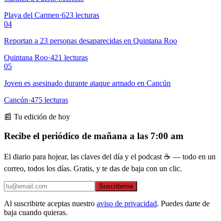
Playa del Carmen
·
623
lecturas
04
Reportan a 23 personas desaparecidas en Quintana Roo
Quintana Roo
·
421
lecturas
05
Joven es asesinado durante ataque armado en Cancún
Cancún
·
475
lecturas
📰 Tu edición de hoy
Recibe el periódico de mañana a las 7:00 am
El diario para hojear, las claves del día y el podcast ☕ — todo en un
correo, todos los días. Gratis, y te das de baja con un clic.
Suscribirme
Al suscribirte aceptas nuestro
aviso de privacidad
. Puedes darte de
baja cuando quieras.