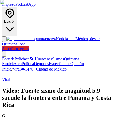
Impreso
Podcast
App
Edición
Noticias de México, desde
Quinta
Fuerza
Quintana Roo
Suscríbete gratis
Portada
Policiaca
🌀 Huracanes
Sismos
Quintana
Roo
México
Política
Deportes
Espectáculos
Opinión
Inicio
/
Viral
☁️
14
°C
·
Ciudad de México
Viral
Video: Fuerte sismo de magnitud 5.9
sacude la frontera entre Panamá y Costa
Rica
G