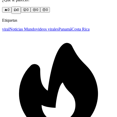
🔥
0
👍
0
😲
0
😢
0
😠
0
Etiquetas
viral
Noticias Mundo
videos virales
Panamá
Costa Rica