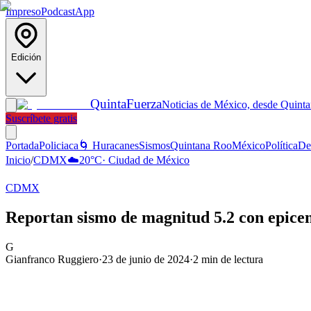
Impreso
Podcast
App
Edición
Quinta
Fuerza
Noticias de México, desde Quint
Suscríbete gratis
Portada
Policiaca
🌀 Huracanes
Sismos
Quintana Roo
México
Política
De
Inicio
/
CDMX
☁️
20
°C
·
Ciudad de México
CDMX
Reportan sismo de magnitud 5.2 con epice
G
Gianfranco Ruggiero
·
23 de junio de 2024
·
2
min de lectura