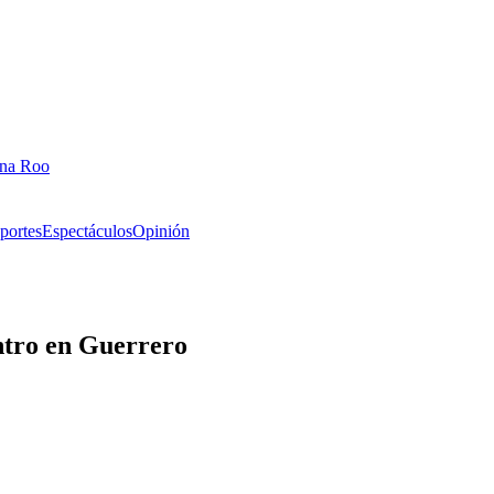
ana Roo
portes
Espectáculos
Opinión
ntro en Guerrero