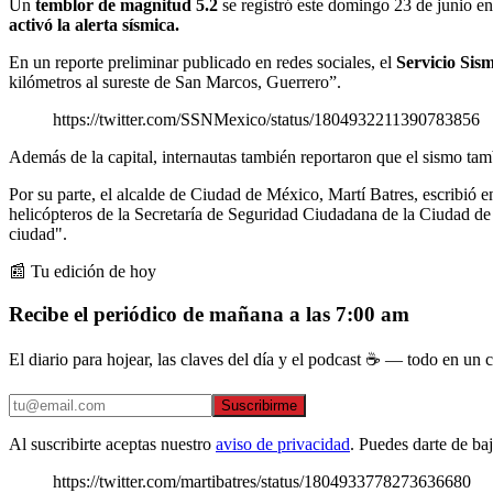
Un
temblor de magnitud 5.2
se registró este domingo 23 de junio en
activó la alerta sísmica.
En un reporte preliminar publicado en redes sociales, el
Servicio Sis
kilómetros al sureste de San Marcos, Guerrero”.
https://twitter.com/SSNMexico/status/1804932211390783856
Además de la capital, internautas también reportaron que el sismo t
Por su parte, el alcalde de Ciudad de México, Martí Batres, escribió en
helicópteros de la Secretaría de Seguridad Ciudadana de la Ciudad de
ciudad".
📰 Tu edición de hoy
Recibe el periódico de mañana a las 7:00 am
El diario para hojear, las claves del día y el podcast ☕ — todo en un co
Suscribirme
Al suscribirte aceptas nuestro
aviso de privacidad
. Puedes darte de ba
https://twitter.com/martibatres/status/1804933778273636680