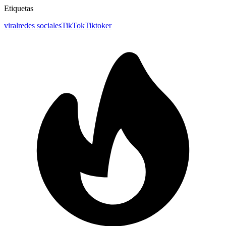
Etiquetas
viral
redes sociales
TikTok
Tiktoker