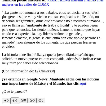
También puede interesarte:
Video: Tiktoker muestra el acoso a las
mujeres en las calles de CDMX
"¡La gente no renuncia a sus trabajos, ellos renuncian a sus jefes!,
¡los gerentes que van y vienen con sus empleados cotilleando, no
deberían ser gerentes!, dime que enviaste esto a recursos humanos...,
eso se llama un "
ambiente de trabajo hostil
" y te pueden pagar
para que renuncies. Lo siento muñeca, Lamento mucho que hayas
tenido esa experiencia, hay líderes realmente geniales,
lamentablemente, la gente se encuentra con este tipo de personas a
menudo", son algunos de los comentarios que pueden leerse en
el video.
La historia tiene final feliz, ya que la joven tiktoker señaló que
solicitó un nuevo puesto en otra compañía, además de indicar estar
muy feliz por haber sido seleccionada.
(Con información de:
El Universal
)
¡Ya estamos en Google News! Mantente al día con las noticias
más importantes de México y el Mundo, haz clic
aquí
¿Qué te pareció?
🔥
0
👍
0
😲
0
😢
0
😠
0