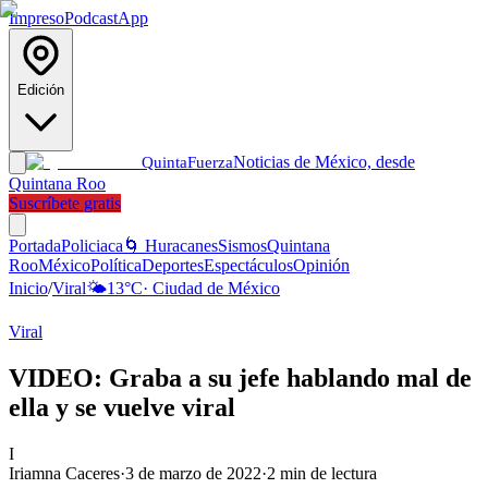
Impreso
Podcast
App
Edición
Noticias de México, desde
Quinta
Fuerza
Quintana Roo
Suscríbete gratis
Portada
Policiaca
🌀 Huracanes
Sismos
Quintana
Roo
México
Política
Deportes
Espectáculos
Opinión
Inicio
/
Viral
🌤️
13
°C
·
Ciudad de México
Viral
VIDEO: Graba a su jefe hablando mal de
ella y se vuelve viral
I
Iriamna Caceres
·
3 de marzo de 2022
·
2
min de lectura