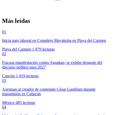
Más leídas
01
Inicia paro laboral en Complejo Mayakoba en Playa del Carmen
Playa del Carmen
·
1,979
lecturas
02
Fracasa manifestación contra Aguakan; se exhibe desgaste del
discurso político para 2027
Cancún
·
1,919
lecturas
03
Asesinan al creador de contenido César Gastélum durante
transmisión en Culiacán
México
·
485
lecturas
04