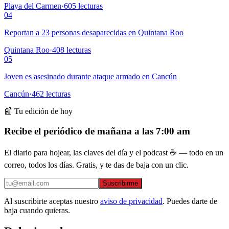
Playa del Carmen
·
605
lecturas
04
Reportan a 23 personas desaparecidas en Quintana Roo
Quintana Roo
·
408
lecturas
05
Joven es asesinado durante ataque armado en Cancún
Cancún
·
462
lecturas
📰 Tu edición de hoy
Recibe el periódico de mañana a las 7:00 am
El diario para hojear, las claves del día y el podcast ☕ — todo en un
correo, todos los días. Gratis, y te das de baja con un clic.
Suscribirme
Al suscribirte aceptas nuestro
aviso de privacidad
. Puedes darte de
baja cuando quieras.