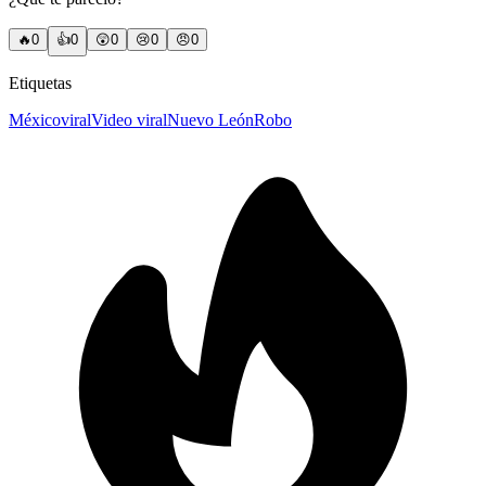
🔥
0
👍
0
😲
0
😢
0
😠
0
Etiquetas
México
viral
Video viral
Nuevo León
Robo