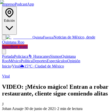
Impreso
Podcast
App
Edición
Noticias de México, desde
Quinta
Fuerza
Quintana Roo
Suscríbete gratis
Portada
Policiaca
🌀 Huracanes
Sismos
Quintana
Roo
México
Política
Deportes
Espectáculos
Opinión
Inicio
/
Viral
🌦️
15
°C
·
Ciudad de México
Viral
VIDEO: ¡México mágico! Entran a robar
restaurante, cliente sigue comiendo alitas
J
Johan Azuaje
·
30 de junio de 2021
·
2
min de lectura