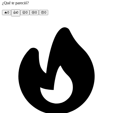
¿Qué te pareció?
🔥
0
👍
0
😲
0
😢
0
😠
0