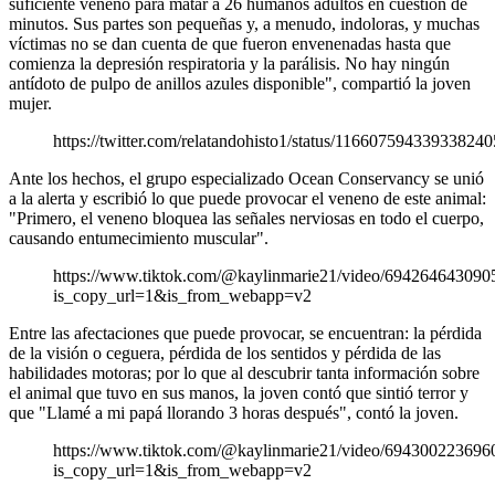
suficiente veneno para matar a 26 humanos adultos en cuestión de
minutos. Sus partes son pequeñas y, a menudo, indoloras, y muchas
víctimas no se dan cuenta de que fueron envenenadas hasta que
comienza la depresión respiratoria y la parálisis. No hay ningún
antídoto de pulpo de anillos azules disponible", compartió la joven
mujer.
https://twitter.com/relatandohisto1/status/116607594339338240
Ante los hechos, el grupo especializado Ocean Conservancy se unió
a la alerta y escribió lo que puede provocar el veneno de este animal:
"Primero, el veneno bloquea las señales nerviosas en todo el cuerpo,
causando entumecimiento muscular".
https://www.tiktok.com/@kaylinmarie21/video/69426464309
is_copy_url=1&is_from_webapp=v2
Entre las afectaciones que puede provocar, se encuentran: la pérdida
de la visión o ceguera, pérdida de los sentidos y pérdida de las
habilidades motoras; por lo que al descubrir tanta información sobre
el animal que tuvo en sus manos, la joven contó que sintió terror y
que "Llamé a mi papá llorando 3 horas después", contó la joven.
https://www.tiktok.com/@kaylinmarie21/video/69430022369
is_copy_url=1&is_from_webapp=v2