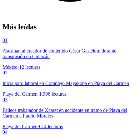
Más leídas
01
Asesinan al creador de contenido César Gastélum durante
transmisión en Culiacán
México
·
12
lecturas
02
Inicia paro laboral en Complejo Mayakoba en Playa del Carmen
Playa del Carmen
·
1,996
lecturas
03
Fallece trabajador de Xcaret en accidente en tramo de Playa del
Carmen a Puerto Morelos
Playa del Carmen
·
614
lecturas
04