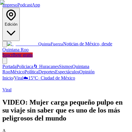
Impreso
Podcast
App
Edición
Noticias de México, desde
Quinta
Fuerza
Quintana Roo
Suscríbete gratis
Portada
Policiaca
🌀 Huracanes
Sismos
Quintana
Roo
México
Política
Deportes
Espectáculos
Opinión
Inicio
/
Viral
☁️
15
°C
·
Ciudad de México
Viral
VIDEO: Mujer carga pequeño pulpo en
su viaje sin saber que es uno de los más
peligrosos del mundo
A