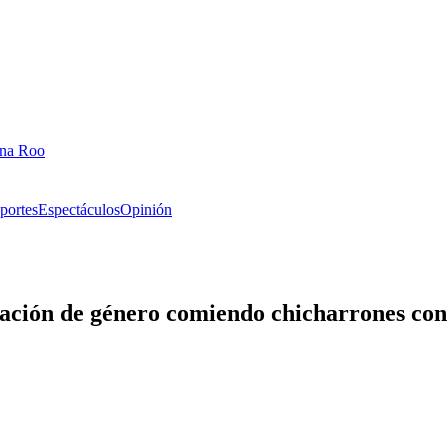
ana Roo
portes
Espectáculos
Opinión
ación de género comiendo chicharrones con 