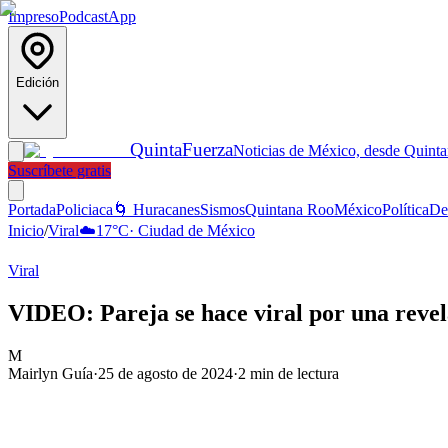
Impreso
Podcast
App
Edición
Quinta
Fuerza
Noticias de México, desde Quint
Suscríbete gratis
Portada
Policiaca
🌀 Huracanes
Sismos
Quintana Roo
México
Política
De
Inicio
/
Viral
☁️
17
°C
·
Ciudad de México
Viral
VIDEO: Pareja se hace viral por una revel
M
Mairlyn Guía
·
25 de agosto de 2024
·
2
min de lectura