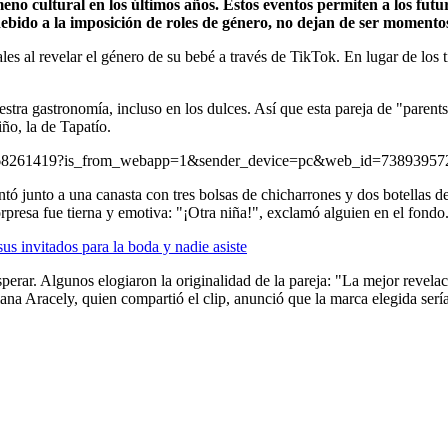
eno cultural en los últimos años. Estos eventos permiten a los futu
do a la imposición de roles de género, no dejan de ser momentos esp
les al revelar el género de su bebé a través de TikTok. En lugar de los t
tra gastronomía, incluso en los dulces. Así que esta pareja de "parents 
iño, la de Tapatío.
55168261419?is_from_webapp=1&sender_device=pc&web_id=7389395
ó junto a una canasta con tres bolsas de chicharrones y dos botellas de 
presa fue tierna y emotiva: "¡Otra niña!", exclamó alguien en el fondo
 invitados para la boda y nadie asiste
sperar. Algunos elogiaron la originalidad de la pareja: "La mejor revel
Diana Aracely, quien compartió el clip, anunció que la marca elegida ser