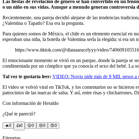
Las fiestas de revelación de género se han convertido en un fenóm
o un niño en sus vidas. Aunque a menudo generan controversia debi
Recientemente, una pareja decidió alejarse de las tendencias tradiciona
¿Valentina o Tapatío? Esa era la pregunta.
Para quienes somos de México, el chile es un elemento esencial en nues
esperaban una niña, la botella de Valentina sería la elegida; si era un n
https://www.tiktok.com/@dianaaracelyyy/video/74060910
El emocionante momento se vivió en un parque, donde la pareja se sent
condimentada por un cómplice que ya conocía el sexo del bebé. La sor
Tal vez te gustaría leer:
VIDEO: Novio pide más de 8 MIL pesos a sus
El video se volvió viral en TikTok, y los comentarios no se hicieron e
patrocinios de las marcas de salsa. Y así, entre risas y chicharrones, 
Con información de Heraldo
¿Qué te pareció?
🔥
0
👍
0
😲
0
😢
0
😠
0
Etiquetas